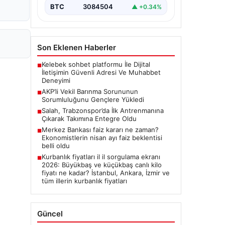
BTC
3084504
▲ +0.34%
Son Eklenen Haberler
Kelebek sohbet platformu İle Dijital
■
İletişimin Güvenli Adresi Ve Muhabbet
Deneyimi
AKP’li Vekil Barınma Sorununun
■
Sorumluluğunu Gençlere Yükledi
Salah, Trabzonspor’da İlk Antrenmanına
■
Çıkarak Takımına Entegre Oldu
Merkez Bankası faiz kararı ne zaman?
■
Ekonomistlerin nisan ayı faiz beklentisi
belli oldu
Kurbanlık fiyatları il il sorgulama ekranı
■
2026: Büyükbaş ve küçükbaş canlı kilo
fiyatı ne kadar? İstanbul, Ankara, İzmir ve
tüm illerin kurbanlık fiyatları
Güncel