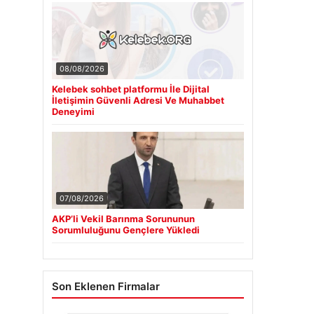
08/08/2026
Kelebek sohbet platformu İle Dijital
İletişimin Güvenli Adresi Ve Muhabbet
Deneyimi
07/08/2026
AKP’li Vekil Barınma Sorununun
Sorumluluğunu Gençlere Yükledi
Son Eklenen Firmalar