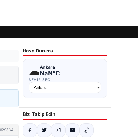
ı
Hava Durumu
☁
Ankara
NaN°C
ŞEHIR SEÇ
Bizi Takip Edin
#29334