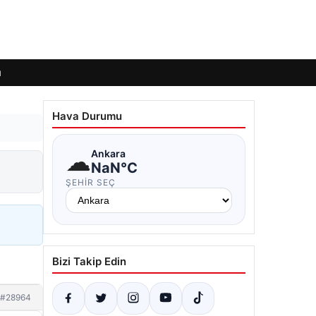
ı
Hava Durumu
☁
Ankara
NaN°C
ŞEHIR SEÇ
Bizi Takip Edin
#28964