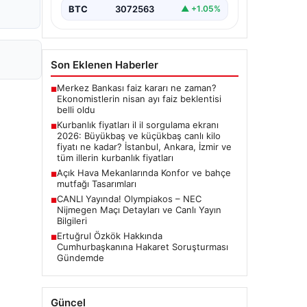
BTC
3072563
▲ +1.05%
Son Eklenen Haberler
Merkez Bankası faiz kararı ne zaman?
■
Ekonomistlerin nisan ayı faiz beklentisi
belli oldu
Kurbanlık fiyatları il il sorgulama ekranı
■
2026: Büyükbaş ve küçükbaş canlı kilo
fiyatı ne kadar? İstanbul, Ankara, İzmir ve
tüm illerin kurbanlık fiyatları
Açık Hava Mekanlarında Konfor ve bahçe
■
mutfağı Tasarımları
CANLI Yayında! Olympiakos – NEC
■
Nijmegen Maçı Detayları ve Canlı Yayın
Bilgileri
Ertuğrul Özkök Hakkında
■
Cumhurbaşkanına Hakaret Soruşturması
Gündemde
Güncel