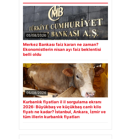
05/08/2026
Merkez Bankası faiz kararı ne zaman?
Ekonomistlerin nisan ayı faiz beklentisi
belli oldu
05/08/2026
Kurbanlık fiyatları il il sorgulama ekranı
2026: Büyükbaş ve küçükbaş canlı kilo
fiyatı ne kadar? İstanbul, Ankara, İzmir ve
tüm illerin kurbanlık fiyatları