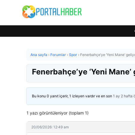
Ana sayfa
›
Forumlar
›
Spor
›
Fenerbahçe’ye ‘Yeni Mane’ geliyo
Fenerbahçe’ye ‘Yeni Mane’ g
Bu konu 0 yanıt içerir, 1 izleyen vardır ve en son
1 ay 2 hafta
1 yazı görüntüleniyor (toplam 1)
20/06/2026: 12:49 am