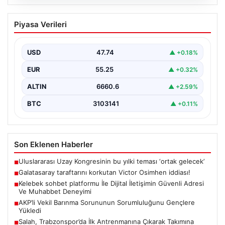
09.08.2026
Uluslararası Uzay Kongresinin bu yılki
Piyasa Verileri
teması ‘ortak gelecek’
USD
47.74
▲ +0.18%
EUR
55.25
▲ +0.32%
ALTIN
6660.6
▲ +2.59%
BTC
3103141
▲ +0.11%
Son Eklenen Haberler
Uluslararası Uzay Kongresinin bu yılki teması ‘ortak gelecek’
■
Galatasaray taraftarını korkutan Victor Osimhen iddiası!
■
Kelebek sohbet platformu İle Dijital İletişimin Güvenli Adresi
■
Ve Muhabbet Deneyimi
AKP’li Vekil Barınma Sorununun Sorumluluğunu Gençlere
■
Yükledi
Salah, Trabzonspor’da İlk Antrenmanına Çıkarak Takımına
■