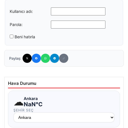
Kullanıcı adı:
Parola:
Beni hatırla
Paylaş:
Hava Durumu
☁
Ankara
NaN°C
ŞEHIR SEÇ