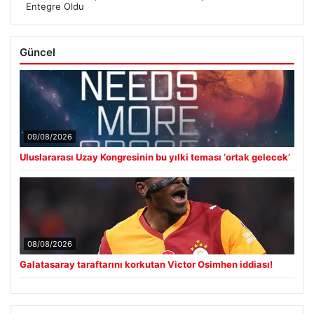
Entegre Oldu
Güncel
09/08/2026
Uluslararası Uzay Kongresinin bu yılki teması ‘ortak gelecek’
08/08/2026
Galatasaray taraftarını korkutan Victor Osimhen iddiası!