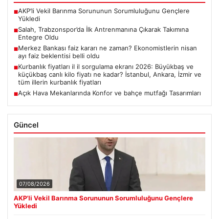
AKP’li Vekil Barınma Sorununun Sorumluluğunu Gençlere
■
Yükledi
Salah, Trabzonspor’da İlk Antrenmanına Çıkarak Takımına
■
Entegre Oldu
Merkez Bankası faiz kararı ne zaman? Ekonomistlerin nisan
■
ayı faiz beklentisi belli oldu
Kurbanlık fiyatları il il sorgulama ekranı 2026: Büyükbaş ve
■
küçükbaş canlı kilo fiyatı ne kadar? İstanbul, Ankara, İzmir ve
tüm illerin kurbanlık fiyatları
Açık Hava Mekanlarında Konfor ve bahçe mutfağı Tasarımları
■
Güncel
07/08/2026
AKP’li Vekil Barınma Sorununun Sorumluluğunu Gençlere
Yükledi