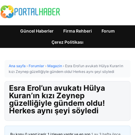
Güncel Haberler
Firma Rehberi
Forum
Çerez Politikası
Ana sayfa
›
Forumlar
›
Magazin
›
Esra Erol’un avukatı Hülya Kuran’ın
kızı Zeynep güzelliğiyle gündem oldu! Herkes aynı şeyi söyledi
Esra Erol’un avukatı Hülya
Kuran’ın kızı Zeynep
güzelliğiyle gündem oldu!
Herkes aynı şeyi söyledi
Bu konu 0 yanıt içerir, 1 izleyen vardır ve en son
1 ay 3 hafta önce