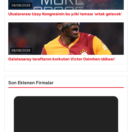
09/08/2026
Uluslararası Uzay Kongresinin bu yılki teması ‘ortak gelecek’
08/08/2026
Galatasaray taraftarını korkutan Victor Osimhen iddiası!
Son Eklenen Firmalar