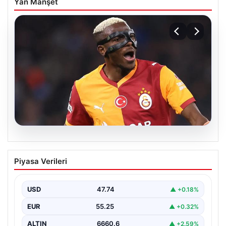
Yan Manşet
08.08.2026
Galatasaray taraftarını korkutan Victor
Piyasa Verileri
Osimhen iddiası!
USD
47.74
▲ +0.18%
EUR
55.25
▲ +0.32%
ALTIN
6660.6
▲ +2.59%