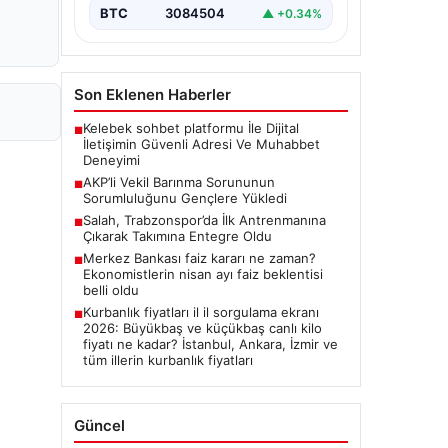
BTC
3084504
▲ +0.34%
Son Eklenen Haberler
Kelebek sohbet platformu İle Dijital
■
İletişimin Güvenli Adresi Ve Muhabbet
Deneyimi
AKP’li Vekil Barınma Sorununun
■
Sorumluluğunu Gençlere Yükledi
Salah, Trabzonspor’da İlk Antrenmanına
■
Çıkarak Takımına Entegre Oldu
Merkez Bankası faiz kararı ne zaman?
■
Ekonomistlerin nisan ayı faiz beklentisi
belli oldu
Kurbanlık fiyatları il il sorgulama ekranı
■
2026: Büyükbaş ve küçükbaş canlı kilo
fiyatı ne kadar? İstanbul, Ankara, İzmir ve
tüm illerin kurbanlık fiyatları
Güncel