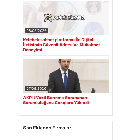
08/08/2026
Kelebek sohbet platformu İle Dijital
İletişimin Güvenli Adresi Ve Muhabbet
Deneyimi
07/08/2026
AKP’li Vekil Barınma Sorununun
Sorumluluğunu Gençlere Yükledi
Son Eklenen Firmalar