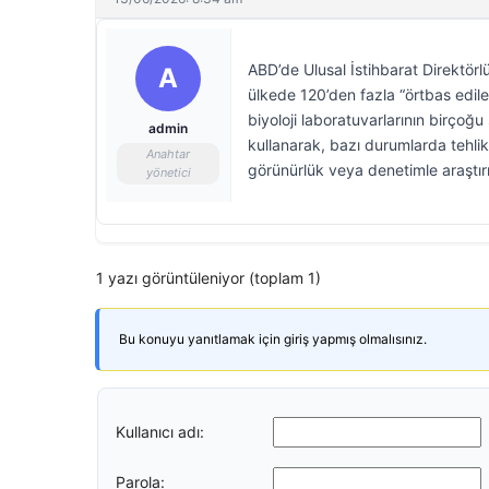
ABD’de Ulusal İstihbarat Direktör
A
ülkede 120’den fazla “örtbas edilen
biyoloji laboratuvarlarının birçoğ
admin
kullanarak, bazı durumlarda tehlik
Anahtar
görünürlük veya denetimle araştı
yönetici
1 yazı görüntüleniyor (toplam 1)
Bu konuyu yanıtlamak için giriş yapmış olmalısınız.
Kullanıcı adı:
Parola: