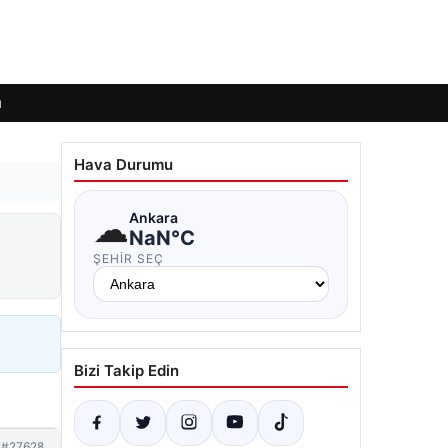
ı
Hava Durumu
☁
Ankara
NaN°C
ŞEHIR SEÇ
Bizi Takip Edin
#27628