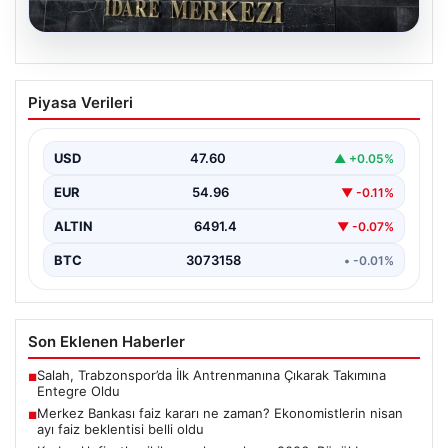
05.08.2026
Merkez Bankası faiz kararı ne zaman?
Piyasa Verileri
Ekonomistlerin nisan ayı faiz beklentisi
belli oldu
USD
47.60
▲ +0.05%
EUR
54.96
▼ -0.11%
ALTIN
6491.4
▼ -0.07%
BTC
3073158
• -0.01%
Son Eklenen Haberler
Salah, Trabzonspor’da İlk Antrenmanına Çıkarak Takımına
■
Entegre Oldu
Merkez Bankası faiz kararı ne zaman? Ekonomistlerin nisan
■
ayı faiz beklentisi belli oldu