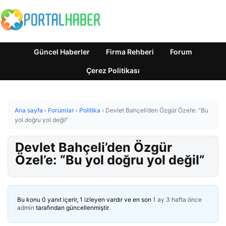
Güncel Haberler
Firma Rehberi
Forum
Çerez Politikası
Ana sayfa
›
Forumlar
›
Politika
›
Devlet Bahçeli’den Özgür Özel’e: “Bu
yol doğru yol değil”
Devlet Bahçeli’den Özgür
Özel’e: “Bu yol doğru yol değil”
Bu konu 0 yanıt içerir, 1 izleyen vardır ve en son
1 ay 3 hafta önce
admin
tarafından güncellenmiştir.