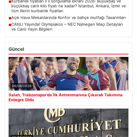
Kurbanlık fiyatları il il sorgulama ekranı 2026: Büyükbaş ve
■
küçükbaş canlı kilo fiyatı ne kadar? İstanbul, Ankara, İzmir ve
tüm illerin kurbanlık fiyatları
Açık Hava Mekanlarında Konfor ve bahçe mutfağı Tasarımları
■
CANLI Yayında! Olympiakos – NEC Nijmegen Maçı Detayları
■
ve Canlı Yayın Bilgileri
Güncel
06/08/2026
Salah, Trabzonspor’da İlk Antrenmanına Çıkarak Takımına
Entegre Oldu