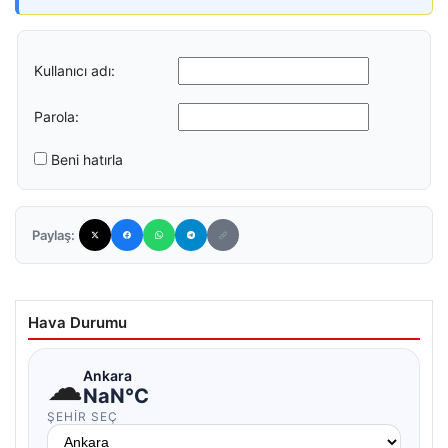
Kullanıcı adı:
Parola:
Beni hatırla
Paylaş:
Hava Durumu
☁
Ankara
NaN°C
ŞEHIR SEÇ