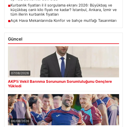
Kurbanlık fiyatları il il sorgulama ekranı 2026: Büyükbaş ve
■
küçükbaş canlı kilo fiyatı ne kadar? İstanbul, Ankara, İzmir ve
tüm illerin kurbanlık fiyatları
Açık Hava Mekanlarında Konfor ve bahçe mutfağı Tasarımları
■
Güncel
07/08/2026
AKP’li Vekil Barınma Sorununun Sorumluluğunu Gençlere
Yükledi
06/08/2026