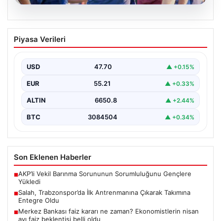
06.08.2026
Salah, Trabzonspor’da İlk Antrenmanına
Piyasa Verileri
Çıkarak Takımına Entegre Oldu
Trabzonspor’un yeni forvet transferi Mohamed Salah,
bordo-mavili forma ile ilk resmi antrenmanına katılarak
USD
47.70
▲ +0.15%
taraftarların…
EUR
55.21
▲ +0.33%
ALTIN
6650.8
▲ +2.44%
BTC
3084504
▲ +0.34%
Son Eklenen Haberler
AKP’li Vekil Barınma Sorununun Sorumluluğunu Gençlere
■
Yükledi
Salah, Trabzonspor’da İlk Antrenmanına Çıkarak Takımına
■
Entegre Oldu
Merkez Bankası faiz kararı ne zaman? Ekonomistlerin nisan
■
ayı faiz beklentisi belli oldu