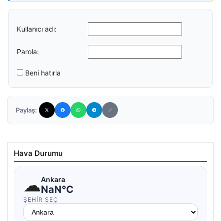
Kullanıcı adı:
Parola:
Beni hatırla
Paylaş:
Hava Durumu
☁
Ankara
NaN°C
ŞEHIR SEÇ