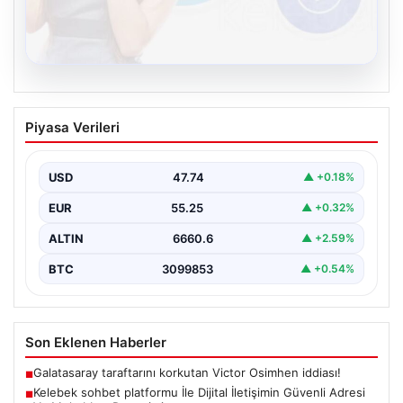
08.08.2026
Kelebek sohbet platformu İle Dijital
Piyasa Verileri
İletişimin Güvenli Adresi Ve Muhabbet
Deneyimi
USD
47.74
▲ +0.18%
Sanal çağında insanların kaliteli bir biçimde iletişim
oluşturması büyük bir hassasiyet barındırmaktadır.
EUR
55.25
▲ +0.32%
Halen pek…
ALTIN
6660.6
▲ +2.59%
BTC
3099853
▲ +0.54%
Son Eklenen Haberler
Galatasaray taraftarını korkutan Victor Osimhen iddiası!
■
Kelebek sohbet platformu İle Dijital İletişimin Güvenli Adresi
■