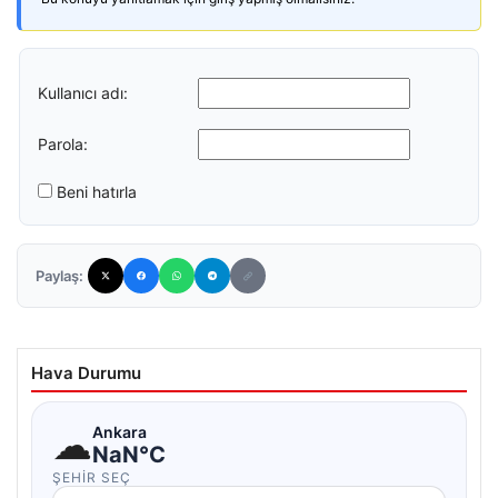
Kullanıcı adı:
Parola:
Beni hatırla
Paylaş:
Hava Durumu
☁
Ankara
NaN°C
ŞEHIR SEÇ