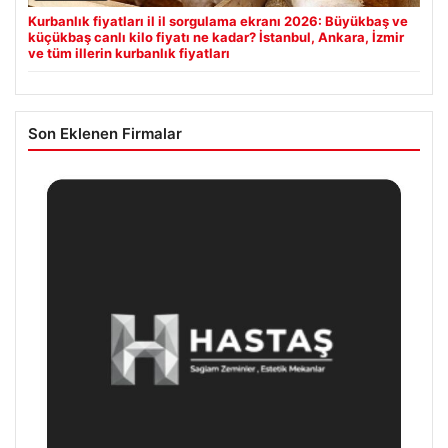
Kurbanlık fiyatları il il sorgulama ekranı 2026: Büyükbaş ve
küçükbaş canlı kilo fiyatı ne kadar? İstanbul, Ankara, İzmir
ve tüm illerin kurbanlık fiyatları
Son Eklenen Firmalar