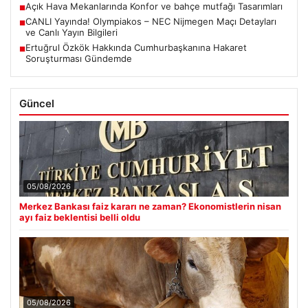
Açık Hava Mekanlarında Konfor ve bahçe mutfağı Tasarımları
■
CANLI Yayında! Olympiakos – NEC Nijmegen Maçı Detayları
■
ve Canlı Yayın Bilgileri
Ertuğrul Özkök Hakkında Cumhurbaşkanına Hakaret
■
Soruşturması Gündemde
Güncel
05/08/2026
Merkez Bankası faiz kararı ne zaman? Ekonomistlerin nisan
ayı faiz beklentisi belli oldu
05/08/2026