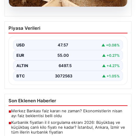
05.08.2026
Kurbanlık fiyatları il il sorgulama ekranı
Piyasa Verileri
2026: Büyükbaş ve küçükbaş canlı kilo
fiyatı ne kadar? İstanbul, Ankara, İzmir
ve tüm illerin kurbanlık fiyatları
USD
47.57
▲ +0.08%
EUR
55.00
▲ +0.27%
ALTIN
6497.5
▲ +4.27%
BTC
3072563
▲ +1.05%
Son Eklenen Haberler
Merkez Bankası faiz kararı ne zaman? Ekonomistlerin nisan
■
ayı faiz beklentisi belli oldu
Kurbanlık fiyatları il il sorgulama ekranı 2026: Büyükbaş ve
■
küçükbaş canlı kilo fiyatı ne kadar? İstanbul, Ankara, İzmir ve
tüm illerin kurbanlık fiyatları