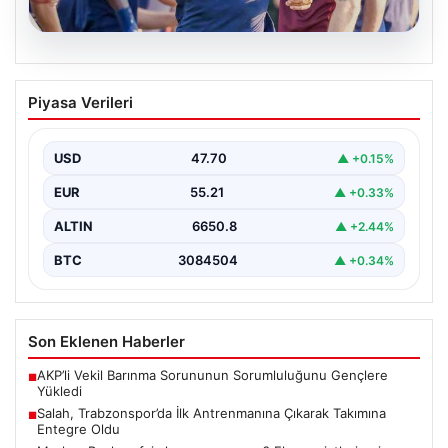
06.08.2026
Salah, Trabzonspor’da İlk Antrenmanına
Piyasa Verileri
Çıkarak Takımına Entegre Oldu
Trabzonspor’un yeni forvet transferi Mohamed Salah,
bordo-mavili forma ile ilk resmi antrenmanına katılarak
USD
47.70
▲ +0.15%
taraftarların…
EUR
55.21
▲ +0.33%
ALTIN
6650.8
▲ +2.44%
BTC
3084504
▲ +0.34%
Son Eklenen Haberler
AKP’li Vekil Barınma Sorununun Sorumluluğunu Gençlere
■
Yükledi
Salah, Trabzonspor’da İlk Antrenmanına Çıkarak Takımına
■
Entegre Oldu