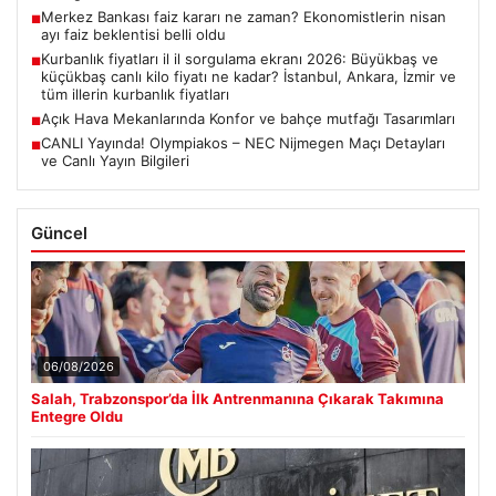
Merkez Bankası faiz kararı ne zaman? Ekonomistlerin nisan
■
ayı faiz beklentisi belli oldu
Kurbanlık fiyatları il il sorgulama ekranı 2026: Büyükbaş ve
■
küçükbaş canlı kilo fiyatı ne kadar? İstanbul, Ankara, İzmir ve
tüm illerin kurbanlık fiyatları
Açık Hava Mekanlarında Konfor ve bahçe mutfağı Tasarımları
■
CANLI Yayında! Olympiakos – NEC Nijmegen Maçı Detayları
■
ve Canlı Yayın Bilgileri
Güncel
06/08/2026
Salah, Trabzonspor’da İlk Antrenmanına Çıkarak Takımına
Entegre Oldu