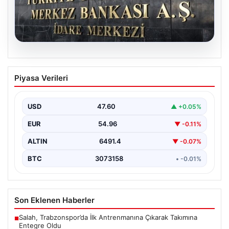
05.08.2026
Merkez Bankası faiz kararı ne zaman?
Piyasa Verileri
Ekonomistlerin nisan ayı faiz beklentisi
belli oldu
USD
47.60
▲ +0.05%
EUR
54.96
▼ -0.11%
ALTIN
6491.4
▼ -0.07%
BTC
3073158
• -0.01%
Son Eklenen Haberler
Salah, Trabzonspor’da İlk Antrenmanına Çıkarak Takımına
■
Entegre Oldu