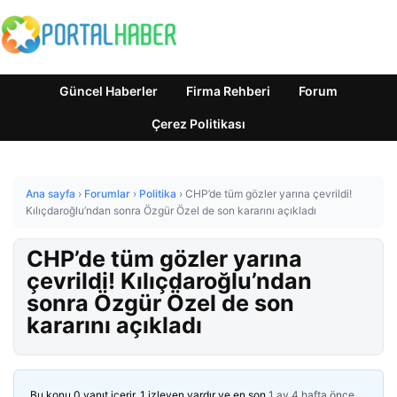
Güncel Haberler
Firma Rehberi
Forum
Çerez Politikası
Ana sayfa
›
Forumlar
›
Politika
›
CHP’de tüm gözler yarına çevrildi!
Kılıçdaroğlu’ndan sonra Özgür Özel de son kararını açıkladı
CHP’de tüm gözler yarına
çevrildi! Kılıçdaroğlu’ndan
sonra Özgür Özel de son
kararını açıkladı
Bu konu 0 yanıt içerir, 1 izleyen vardır ve en son
1 ay 4 hafta önce