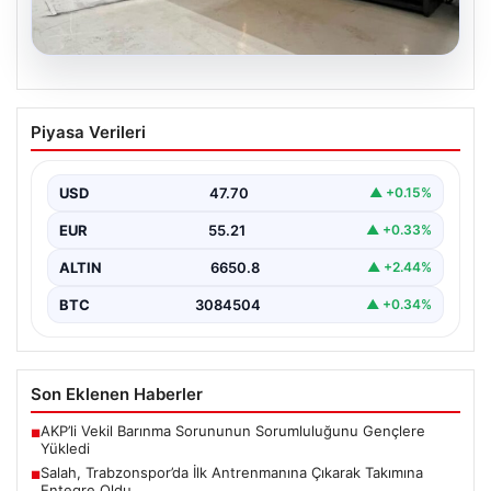
04.08.2026
Açık Hava Mekanlarında Konfor ve
Piyasa Verileri
bahçe mutfağı Tasarımları
Günümüz dünyasında bahçe yaşam alanları, konutların
en önemli alanlarından bir tanesi haline gelmiştir.
USD
47.70
▲ +0.15%
Doğayla…
EUR
55.21
▲ +0.33%
ALTIN
6650.8
▲ +2.44%
BTC
3084504
▲ +0.34%
Son Eklenen Haberler
AKP’li Vekil Barınma Sorununun Sorumluluğunu Gençlere
■
Yükledi
Salah, Trabzonspor’da İlk Antrenmanına Çıkarak Takımına
■
Entegre Oldu