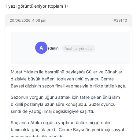
1 yazı görüntüleniyor (toplam 1)
20/06/2026: 4:08 pm
#29140
A
admin
Anahtar yönetici
Murat Yıldırım ile başrolünü paylaştığı Güller ve Günahlar
dizisiyle büyük beğeni toplayan ünlü oyuncu Cemre
Baysel dizisinin sezon finali yapmasıyla birlikte tatile kaçtı.
Sezonun yorgunluğunu atmak için tatile çıkan ünlü isim
bikinili pozlarıyla uzun süre konuşuldu. Güzel oyuncu
şimdi de yaptığı imaj değişikliğiyle şaşırttı.
Saçlarına Afrika örgüsü yaptıran ünlü ismi görenler
tanımakta güçlük çekti. Cemre Baysel’in yeni imajı sosyal
medyayı adeta ikiye böldü.