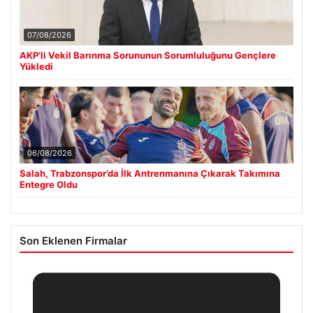
07/08/2026
AKP’li Vekil Barınma Sorununun Sorumluluğunu Gençlere
Yükledi
06/08/2026
Salah, Trabzonspor’da İlk Antrenmanına Çıkarak Takımına
Entegre Oldu
Son Eklenen Firmalar