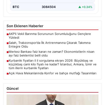
BTC
3084504
▲ +0.34%
Son Eklenen Haberler
AKP’li Vekil Barınma Sorununun Sorumluluğunu Gençlere
■
Yükledi
Salah, Trabzonspor’da İlk Antrenmanına Çıkarak Takımına
■
Entegre Oldu
Merkez Bankası faiz kararı ne zaman? Ekonomistlerin nisan
■
ayı faiz beklentisi belli oldu
Kurbanlık fiyatları il il sorgulama ekranı 2026: Büyükbaş ve
■
küçükbaş canlı kilo fiyatı ne kadar? İstanbul, Ankara, İzmir ve
tüm illerin kurbanlık fiyatları
Açık Hava Mekanlarında Konfor ve bahçe mutfağı Tasarımları
■
Güncel