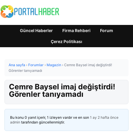
Güncel Haberler
Firma Rehberi
Forum
Çerez Politikası
Ana sayfa
›
Forumlar
›
Magazin
›
Cemre Baysel imaj değiştirdi!
Görenler tanıyamadı
Cemre Baysel imaj değiştirdi!
Görenler tanıyamadı
Bu konu 0 yanıt içerir, 1 izleyen vardır ve en son
1 ay 2 hafta önce
admin
tarafından güncellenmiştir.