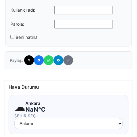
Kullanıcı adı:
Parola:
Beni hatırla
Paylaş:
Hava Durumu
☁
Ankara
NaN°C
ŞEHIR SEÇ