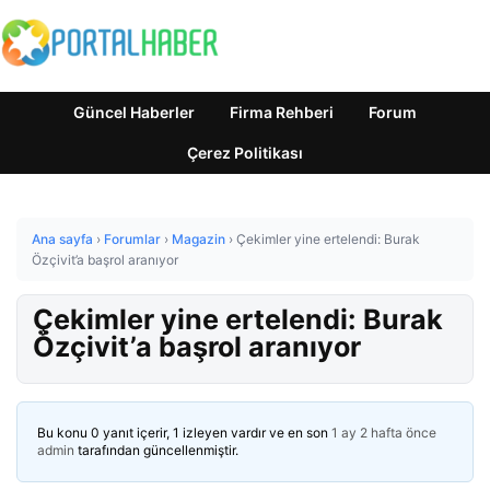
Güncel Haberler
Firma Rehberi
Forum
Çerez Politikası
Ana sayfa
›
Forumlar
›
Magazin
›
Çekimler yine ertelendi: Burak
Özçivit’a başrol aranıyor
Çekimler yine ertelendi: Burak
Özçivit’a başrol aranıyor
Bu konu 0 yanıt içerir, 1 izleyen vardır ve en son
1 ay 2 hafta önce
admin
tarafından güncellenmiştir.