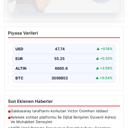
08.08.2026
Kelebek sohbet platformu İle Dijital
Piyasa Verileri
İletişimin Güvenli Adresi Ve Muhabbet
Deneyimi
USD
47.74
▲ +0.18%
Sanal çağında insanların kaliteli bir biçimde iletişim
oluşturması büyük bir hassasiyet barındırmaktadır.
EUR
55.25
▲ +0.32%
Halen pek…
ALTIN
6660.6
▲ +2.59%
BTC
3099853
▲ +0.54%
Son Eklenen Haberler
Galatasaray taraftarını korkutan Victor Osimhen iddiası!
■
Kelebek sohbet platformu İle Dijital İletişimin Güvenli Adresi
■
Ve Muhabbet Deneyimi
AKP’li Vekil Barınma Sorununun Sorumluluğunu Gençlere