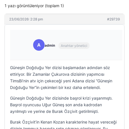
1 yazı görüntüleniyor (toplam 1)
23/06/2026: 2:28 pm
#29739
A
admin
Anahtar yönetici
Güneşin Doğduğu Yer dizisi başlamadan adından söz
ettiriyor. Bir Zamanlar Çukurova dizisinin yapımcısı
TimsBi’nin atv için çekeceği yeni Adana dizisi “Güneşin
Doğduğu Yer”in çekimleri bir kez daha ertelendi.
Güneşin Doğduğu Yer dizisinde başrol krizi yaşanmıştı.
Başrol oyuncusu Uğur Güneş son anda kadrodan
ayrılmıştı ve yerine de Burak Özçivit getirilmişti.
Burak Özçivit’in Kenan Kozan karakterine hayat vereceği
dizinin temmuz başında sete çıkması planlanıyor. Şu