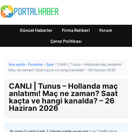
Güncel Haberler
Firma Rehberi
Forum
Çerez Politikası
Ana sayfa
›
Forumlar
›
Spor
›
CANLI | Tunus – Hollanda maç anlatımı!
Maç ne zaman? Saat kaçta ve hangi kanalda? – 26 Haziran 2026
CANLI | Tunus – Hollanda maç
anlatımı! Maç ne zaman? Saat
kaçta ve hangi kanalda? – 26
Haziran 2026
Bu konu 0 yanıt içerir, 1 izleyen vardır ve en son
1 ay 1 hafta önce