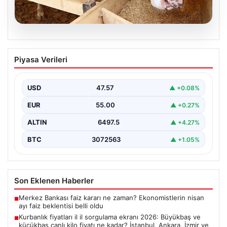
05.08.2026
Kurbanlık fiyatları il il sorgulama ekranı
Piyasa Verileri
2026: Büyükbaş ve küçükbaş canlı kilo
fiyatı ne kadar? İstanbul, Ankara, İzmir
ve tüm illerin kurbanlık fiyatları
USD
47.57
▲ +0.08%
EUR
55.00
▲ +0.27%
ALTIN
6497.5
▲ +4.27%
BTC
3072563
▲ +1.05%
Son Eklenen Haberler
Merkez Bankası faiz kararı ne zaman? Ekonomistlerin nisan
■
ayı faiz beklentisi belli oldu
Kurbanlık fiyatları il il sorgulama ekranı 2026: Büyükbaş ve
■
küçükbaş canlı kilo fiyatı ne kadar? İstanbul, Ankara, İzmir ve