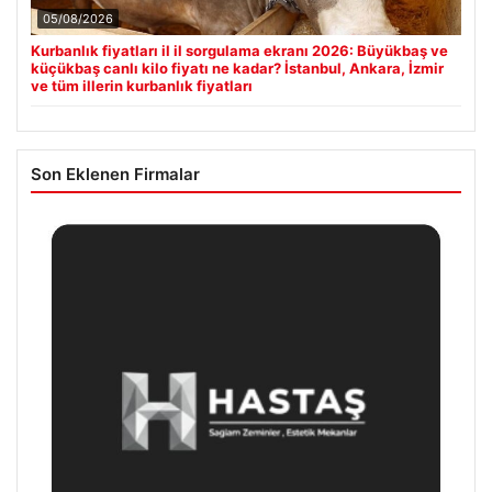
05/08/2026
Kurbanlık fiyatları il il sorgulama ekranı 2026: Büyükbaş ve
küçükbaş canlı kilo fiyatı ne kadar? İstanbul, Ankara, İzmir
ve tüm illerin kurbanlık fiyatları
Son Eklenen Firmalar