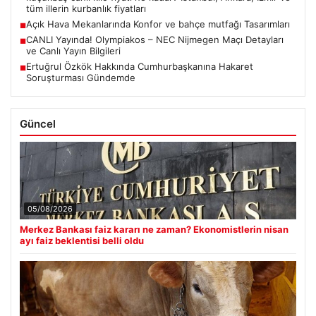
tüm illerin kurbanlık fiyatları
Açık Hava Mekanlarında Konfor ve bahçe mutfağı Tasarımları
■
CANLI Yayında! Olympiakos – NEC Nijmegen Maçı Detayları
■
ve Canlı Yayın Bilgileri
Ertuğrul Özkök Hakkında Cumhurbaşkanına Hakaret
■
Soruşturması Gündemde
Güncel
05/08/2026
Merkez Bankası faiz kararı ne zaman? Ekonomistlerin nisan
ayı faiz beklentisi belli oldu