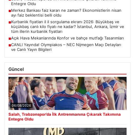
Entegre Oldu
Merkez Bankası faiz kararı ne zaman? Ekonomistlerin nisan
■
ayı faiz beklentisi belli oldu
Kurbanlık fiyatları il il sorgulama ekranı 2026: Büyükbaş ve
■
küçükbaş canlı kilo fiyatı ne kadar? İstanbul, Ankara, İzmir ve
tüm illerin kurbanlık fiyatları
Açık Hava Mekanlarında Konfor ve bahçe mutfağı Tasarımları
■
CANLI Yayında! Olympiakos – NEC Nijmegen Maçı Detayları
■
ve Canlı Yayın Bilgileri
Güncel
06/08/2026
Salah, Trabzonspor’da İlk Antrenmanına Çıkarak Takımına
Entegre Oldu