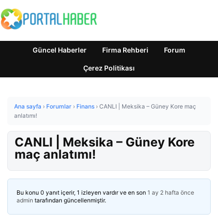
Güncel Haberler
Firma Rehberi
Forum
Çerez Politikası
Ana sayfa
›
Forumlar
›
Finans
›
CANLI | Meksika – Güney Kore maç
anlatımı!
CANLI | Meksika – Güney Kore
maç anlatımı!
Bu konu 0 yanıt içerir, 1 izleyen vardır ve en son
1 ay 2 hafta önce
admin
tarafından güncellenmiştir.