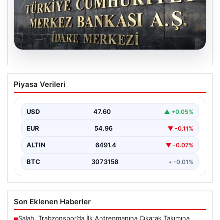
05.08.2026
Merkez Bankası faiz kararı ne zaman?
Piyasa Verileri
Ekonomistlerin nisan ayı faiz beklentisi
belli oldu
USD
47.60
▲ +0.05%
EUR
54.96
▼ -0.11%
ALTIN
6491.4
▼ -0.07%
BTC
3073158
• -0.01%
Son Eklenen Haberler
Salah, Trabzonspor’da İlk Antrenmanına Çıkarak Takımına
■