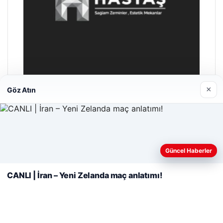
×
Göz Atın
Hastaş Beton
26/05/2026
Web sitemizi nasıl kullandığınızı daha iyi anlayabilmek,
deneyiminizi kişiselleştirmek ve geliştirmek amacıyla çerezler
Güncel Haberler
kullanıyoruz.
Çerez Politikamız
CANLI | İran – Yeni Zelanda maç anlatımı!
Reddet
Kabul Et
© 2026 Portal Haber – Güncel Haberler