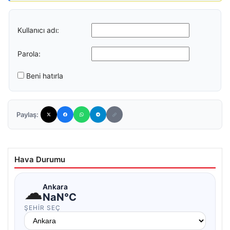
Kullanıcı adı:
Parola:
Beni hatırla
Paylaş:
Hava Durumu
☁
Ankara
NaN°C
ŞEHIR SEÇ