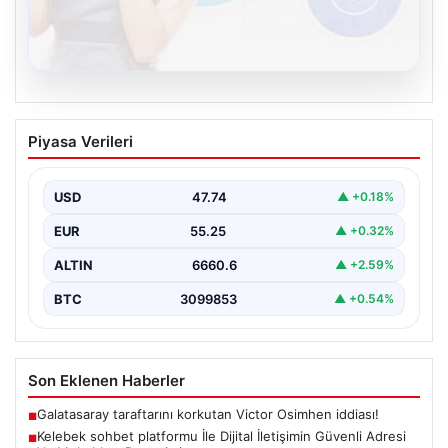
08.08.2026
Kelebek sohbet platformu İle Dijital
Piyasa Verileri
İletişimin Güvenli Adresi Ve Muhabbet
Deneyimi
USD
47.74
▲ +0.18%
Sanal çağında insanların kaliteli bir biçimde iletişim
oluşturması büyük bir hassasiyet barındırmaktadır.
EUR
55.25
▲ +0.32%
Halen pek…
ALTIN
6660.6
▲ +2.59%
BTC
3099853
▲ +0.54%
Son Eklenen Haberler
Galatasaray taraftarını korkutan Victor Osimhen iddiası!
■
Kelebek sohbet platformu İle Dijital İletişimin Güvenli Adresi
■