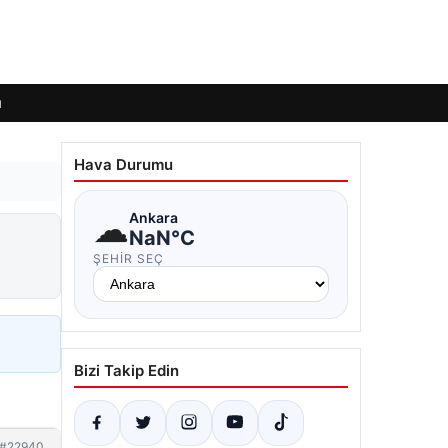
ı
Hava Durumu
☁
Ankara
NaN°C
ŞEHIR SEÇ
Bizi Takip Edin
#22940