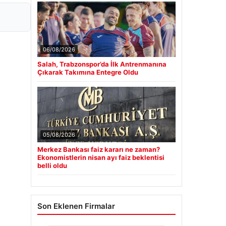
06/08/2026
Salah, Trabzonspor’da İlk Antrenmanına
Çıkarak Takımına Entegre Oldu
05/08/2026
Merkez Bankası faiz kararı ne zaman?
Ekonomistlerin nisan ayı faiz beklentisi
belli oldu
Son Eklenen Firmalar