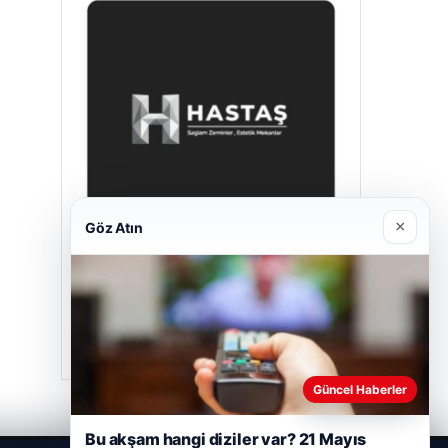
×
Göz Atın
Hastaş Beton
26/05/2026
Güncel Haberler
Bu akşam hangi diziler var? 21 Mayıs