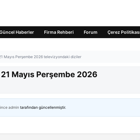
Güncel Haberler
Firma Rehberi
Forum
Çerez Politikas
 21 Mayıs Perşembe 2026 televizyondaki diziler
? 21 Mayıs Perşembe 2026
 önce
admin
tarafından güncellenmiştir.