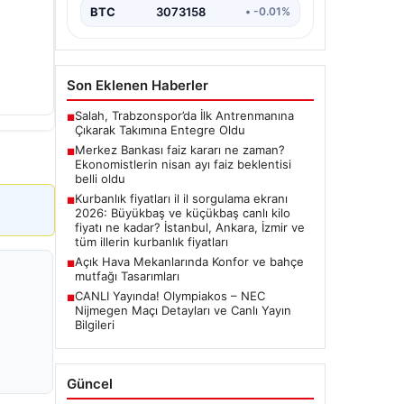
BTC
3073158
• -0.01%
Son Eklenen Haberler
Salah, Trabzonspor’da İlk Antrenmanına
■
Çıkarak Takımına Entegre Oldu
Merkez Bankası faiz kararı ne zaman?
■
Ekonomistlerin nisan ayı faiz beklentisi
belli oldu
Kurbanlık fiyatları il il sorgulama ekranı
■
2026: Büyükbaş ve küçükbaş canlı kilo
fiyatı ne kadar? İstanbul, Ankara, İzmir ve
tüm illerin kurbanlık fiyatları
Açık Hava Mekanlarında Konfor ve bahçe
■
mutfağı Tasarımları
CANLI Yayında! Olympiakos – NEC
■
Nijmegen Maçı Detayları ve Canlı Yayın
Bilgileri
Güncel