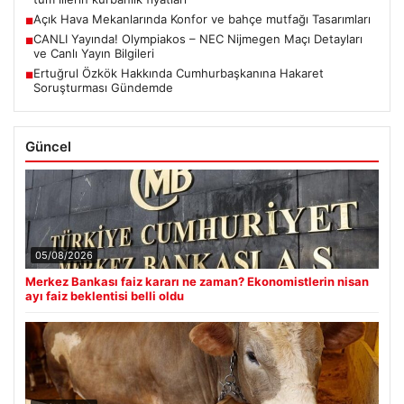
Açık Hava Mekanlarında Konfor ve bahçe mutfağı Tasarımları
■
CANLI Yayında! Olympiakos – NEC Nijmegen Maçı Detayları
■
ve Canlı Yayın Bilgileri
Ertuğrul Özkök Hakkında Cumhurbaşkanına Hakaret
■
Soruşturması Gündemde
Güncel
05/08/2026
Merkez Bankası faiz kararı ne zaman? Ekonomistlerin nisan
ayı faiz beklentisi belli oldu