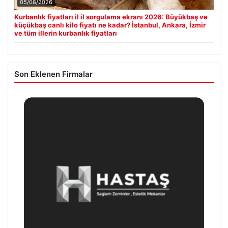
05/08/2026
Kurbanlık fiyatları il il sorgulama ekranı 2026: Büyükbaş ve
küçükbaş canlı kilo fiyatı ne kadar? İstanbul, Ankara, İzmir
ve tüm illerin kurbanlık fiyatları
Son Eklenen Firmalar