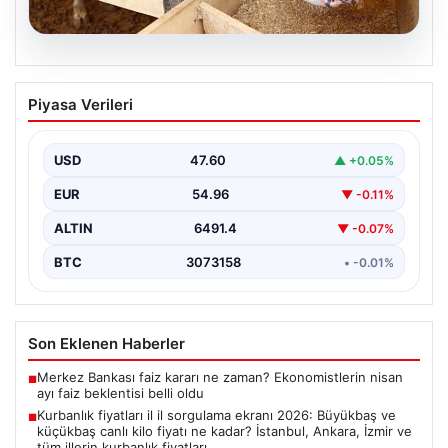
05.08.2026
Kurbanlık fiyatları il il sorgulama ekranı
Piyasa Verileri
2026: Büyükbaş ve küçükbaş canlı kilo
fiyatı ne kadar? İstanbul, Ankara, İzmir
ve tüm illerin kurbanlık fiyatları
USD
47.60
▲ +0.05%
EUR
54.96
▼ -0.11%
ALTIN
6491.4
▼ -0.07%
BTC
3073158
• -0.01%
Son Eklenen Haberler
Merkez Bankası faiz kararı ne zaman? Ekonomistlerin nisan
■
ayı faiz beklentisi belli oldu
Kurbanlık fiyatları il il sorgulama ekranı 2026: Büyükbaş ve
■
küçükbaş canlı kilo fiyatı ne kadar? İstanbul, Ankara, İzmir ve
tüm illerin kurbanlık fiyatları