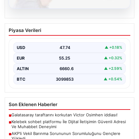
08.08.2026
Kelebek sohbet platformu İle Dijital
Piyasa Verileri
İletişimin Güvenli Adresi Ve Muhabbet
Deneyimi
USD
47.74
▲ +0.18%
Sanal çağında insanların kaliteli bir biçimde iletişim
oluşturması büyük bir hassasiyet barındırmaktadır.
EUR
55.25
▲ +0.32%
Halen pek…
ALTIN
6660.6
▲ +2.59%
BTC
3099853
▲ +0.54%
Son Eklenen Haberler
Galatasaray taraftarını korkutan Victor Osimhen iddiası!
■
Kelebek sohbet platformu İle Dijital İletişimin Güvenli Adresi
■
Ve Muhabbet Deneyimi
AKP’li Vekil Barınma Sorununun Sorumluluğunu Gençlere
■
Yükledi