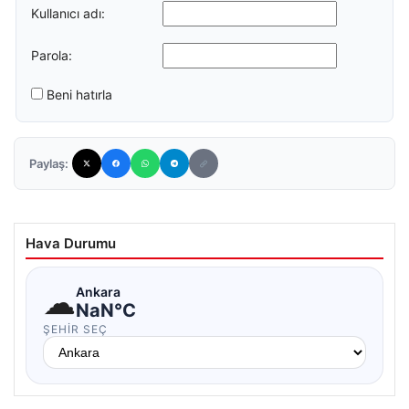
Kullanıcı adı:
Parola:
Beni hatırla
Paylaş:
Hava Durumu
☁
Ankara
NaN°C
ŞEHIR SEÇ