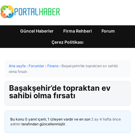
Güncel Haberler
Firma Rehberi
Forum
Çerez Politikası
Ana sayfa
›
Forumlar
›
Finans
›
Başakşehir’de topraktan ev sahibi
olma fırsatı
Başakşehir’de topraktan ev
sahibi olma fırsatı
Bu konu 0 yanıt içerir, 1 izleyen vardır ve en son
2 ay 4 hafta önce
admin
tarafından güncellenmiştir.