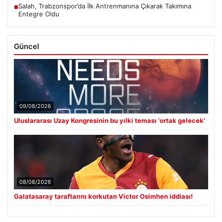
Salah, Trabzonspor’da İlk Antrenmanına Çıkarak Takımına
■
Entegre Oldu
Güncel
09/08/2026
Uluslararası Uzay Kongresinin bu yılki teması ‘ortak gelecek’
08/08/2026
Galatasaray taraftarını korkutan Victor Osimhen iddiası!