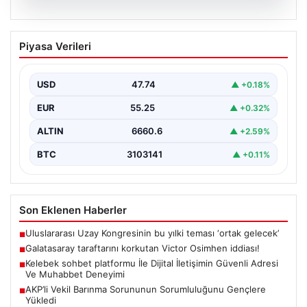
08.08.2026
Galatasaray taraftarını korkutan Victor
Piyasa Verileri
Osimhen iddiası!
USD
47.74
▲ +0.18%
EUR
55.25
▲ +0.32%
ALTIN
6660.6
▲ +2.59%
BTC
3103141
▲ +0.11%
Son Eklenen Haberler
Uluslararası Uzay Kongresinin bu yılki teması ‘ortak gelecek’
■
Galatasaray taraftarını korkutan Victor Osimhen iddiası!
■
Kelebek sohbet platformu İle Dijital İletişimin Güvenli Adresi
■
Ve Muhabbet Deneyimi
AKP’li Vekil Barınma Sorununun Sorumluluğunu Gençlere
■
Yükledi