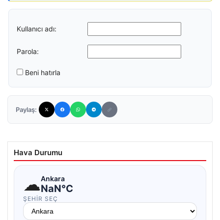
Kullanıcı adı:
Parola:
Beni hatırla
Paylaş:
Hava Durumu
☁
Ankara
NaN°C
ŞEHIR SEÇ