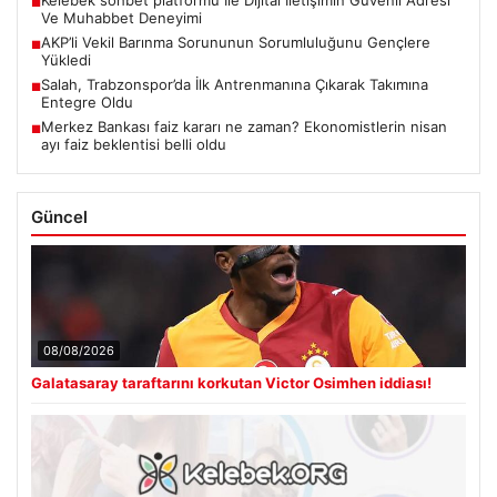
■
Ve Muhabbet Deneyimi
AKP’li Vekil Barınma Sorununun Sorumluluğunu Gençlere
■
Yükledi
Salah, Trabzonspor’da İlk Antrenmanına Çıkarak Takımına
■
Entegre Oldu
Merkez Bankası faiz kararı ne zaman? Ekonomistlerin nisan
■
ayı faiz beklentisi belli oldu
Güncel
08/08/2026
Galatasaray taraftarını korkutan Victor Osimhen iddiası!