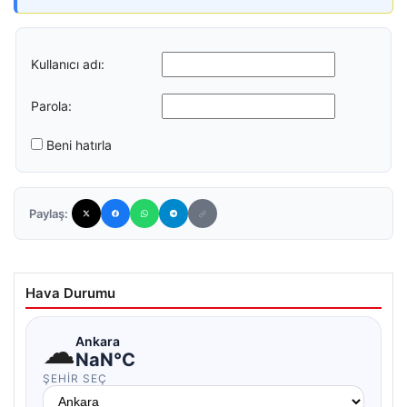
Kullanıcı adı:
Parola:
Beni hatırla
Paylaş:
Hava Durumu
☁
Ankara
NaN°C
ŞEHIR SEÇ