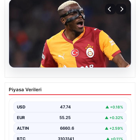
08.08.2026
Galatasaray taraftarını korkutan Victor
Piyasa Verileri
Osimhen iddiası!
USD
47.74
▲ +0.18%
EUR
55.25
▲ +0.32%
ALTIN
6660.6
▲ +2.59%
BTC
3103141
▲ +0.11%