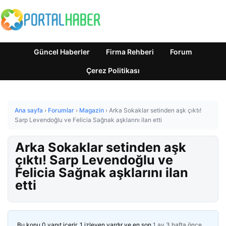
Güncel Haberler
Firma Rehberi
Forum
Çerez Politikası
Ana sayfa
›
Forumlar
›
Magazin
›
Arka Sokaklar setinden aşk çıktı!
Sarp Levendoğlu ve Felicia Sağnak aşklarını ilan etti
Arka Sokaklar setinden aşk
çıktı! Sarp Levendoğlu ve
Felicia Sağnak aşklarını ilan
etti
Bu konu 0 yanıt içerir, 1 izleyen vardır ve en son
1 ay 3 hafta önce