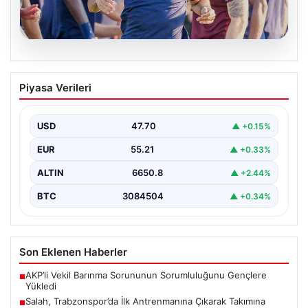
06.08.2026
Salah, Trabzonspor’da İlk Antrenmanına
Piyasa Verileri
Çıkarak Takımına Entegre Oldu
Trabzonspor’un yeni forvet transferi Mohamed Salah,
bordo-mavili forma ile ilk resmi antrenmanına katılarak
USD
47.70
▲ +0.15%
taraftarların…
EUR
55.21
▲ +0.33%
ALTIN
6650.8
▲ +2.44%
BTC
3084504
▲ +0.34%
Son Eklenen Haberler
AKP’li Vekil Barınma Sorununun Sorumluluğunu Gençlere
■
Yükledi
Salah, Trabzonspor’da İlk Antrenmanına Çıkarak Takımına
■