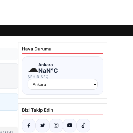
ı
Hava Durumu
☁
Ankara
NaN°C
ŞEHIR SEÇ
Bizi Takip Edin
#28341