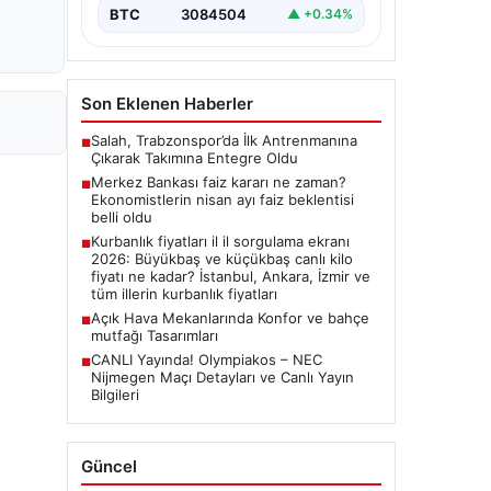
BTC
3084504
▲ +0.34%
Son Eklenen Haberler
Salah, Trabzonspor’da İlk Antrenmanına
■
Çıkarak Takımına Entegre Oldu
Merkez Bankası faiz kararı ne zaman?
■
Ekonomistlerin nisan ayı faiz beklentisi
belli oldu
Kurbanlık fiyatları il il sorgulama ekranı
■
2026: Büyükbaş ve küçükbaş canlı kilo
fiyatı ne kadar? İstanbul, Ankara, İzmir ve
tüm illerin kurbanlık fiyatları
Açık Hava Mekanlarında Konfor ve bahçe
■
mutfağı Tasarımları
CANLI Yayında! Olympiakos – NEC
■
Nijmegen Maçı Detayları ve Canlı Yayın
Bilgileri
Güncel