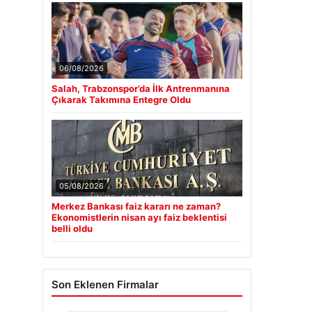
06/08/2026
Salah, Trabzonspor’da İlk Antrenmanına
Çıkarak Takımına Entegre Oldu
05/08/2026
Merkez Bankası faiz kararı ne zaman?
Ekonomistlerin nisan ayı faiz beklentisi
belli oldu
Son Eklenen Firmalar