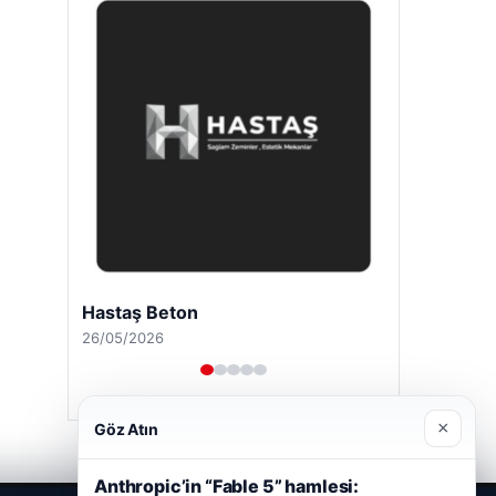
Hastaş Beton
26/05/2026
×
Göz Atın
Anthropic’in “Fable 5” hamlesi: