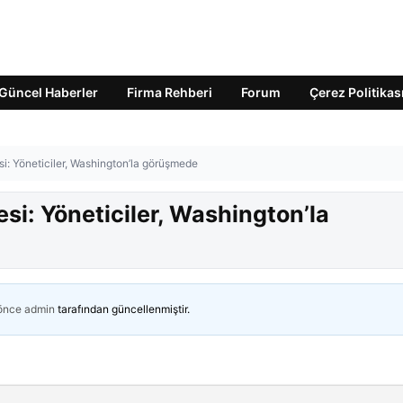
Güncel Haberler
Firma Rehberi
Forum
Çerez Politikas
si: Yöneticiler, Washington’la görüşmede
si: Yöneticiler, Washington’la
 önce
admin
tarafından güncellenmiştir.