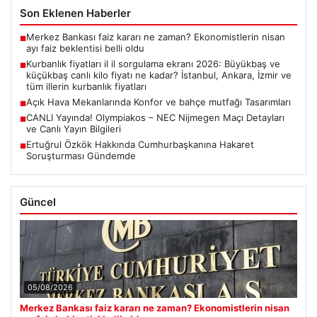
Son Eklenen Haberler
Merkez Bankası faiz kararı ne zaman? Ekonomistlerin nisan
■
ayı faiz beklentisi belli oldu
Kurbanlık fiyatları il il sorgulama ekranı 2026: Büyükbaş ve
■
küçükbaş canlı kilo fiyatı ne kadar? İstanbul, Ankara, İzmir ve
tüm illerin kurbanlık fiyatları
Açık Hava Mekanlarında Konfor ve bahçe mutfağı Tasarımları
■
CANLI Yayında! Olympiakos – NEC Nijmegen Maçı Detayları
■
ve Canlı Yayın Bilgileri
Ertuğrul Özkök Hakkında Cumhurbaşkanına Hakaret
■
Soruşturması Gündemde
Güncel
05/08/2026
Merkez Bankası faiz kararı ne zaman? Ekonomistlerin nisan