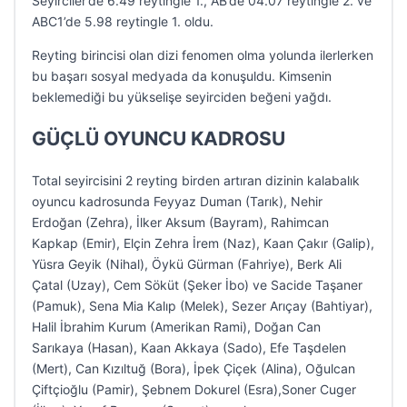
Seyirciler’de 6.49 reytingle 1., AB’de 04.07 reytingle 2. ve
ABC1’de 5.98 reytingle 1. oldu.
Reyting birincisi olan dizi fenomen olma yolunda ilerlerken
bu başarı sosyal medyada da konuşuldu. Kimsenin
beklemediği bu yükselişe seyirciden beğeni yağdı.
GÜÇLÜ OYUNCU KADROSU
Total seyircisini 2 reyting birden artıran dizinin kalabalık
oyuncu kadrosunda Feyyaz Duman (Tarık), Nehir
Erdoğan (Zehra), İlker Aksum (Bayram), Rahimcan
Kapkap (Emir), Elçin Zehra İrem (Naz), Kaan Çakır (Galip),
Yüsra Geyik (Nihal), Öykü Gürman (Fahriye), Berk Ali
Çatal (Uzay), Cem Söküt (Şeker İbo) ve Sacide Taşaner
(Pamuk), Sena Mia Kalıp (Melek), Sezer Arıçay (Bahtiyar),
Halil İbrahim Kurum (Amerikan Rami), Doğan Can
Sarıkaya (Hasan), Kaan Akkaya (Sado), Efe Taşdelen
(Mert), Can Kızıltuğ (Bora), İpek Çiçek (Alina), Oğulcan
Çiftçioğlu (Pamir), Şebnem Dokurel (Esra),Soner Cuger