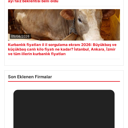
ayı faiz beklentisi belli oldu
05/08/2026
Kurbanlık fiyatları il il sorgulama ekranı 2026: Büyükbaş ve
küçükbaş canlı kilo fiyatı ne kadar? İstanbul, Ankara, İzmir
ve tüm illerin kurbanlık fiyatları
Son Eklenen Firmalar