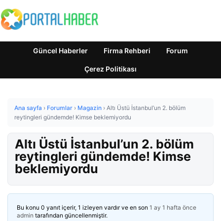
Güncel Haberler
Firma Rehberi
Forum
Çerez Politikası
Ana sayfa
›
Forumlar
›
Magazin
›
Altı Üstü İstanbul’un 2. bölüm
reytingleri gündemde! Kimse beklemiyordu
Altı Üstü İstanbul’un 2. bölüm
reytingleri gündemde! Kimse
beklemiyordu
Bu konu 0 yanıt içerir, 1 izleyen vardır ve en son
1 ay 1 hafta önce
admin
tarafından güncellenmiştir.