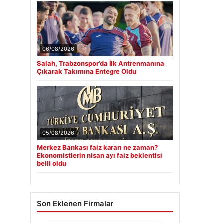
06/08/2026
Salah, Trabzonspor’da İlk Antrenmanına
Çıkarak Takımına Entegre Oldu
05/08/2026
Merkez Bankası faiz kararı ne zaman?
Ekonomistlerin nisan ayı faiz beklentisi
belli oldu
Son Eklenen Firmalar