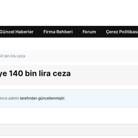
Güncel Haberler
Firma Rehberi
Forum
Çerez Politikas
0 bin lira ceza
e 140 bin lira ceza
 önce
admin
tarafından güncellenmiştir.