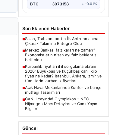
BTC
3073158
• -0.01%
Son Eklenen Haberler
Salah, Trabzonspor’da İlk Antrenmanına
■
Çıkarak Takımına Entegre Oldu
Merkez Bankası faiz kararı ne zaman?
■
Ekonomistlerin nisan ayı faiz beklentisi
belli oldu
Kurbanlık fiyatları il il sorgulama ekranı
■
2026: Büyükbaş ve küçükbaş canlı kilo
fiyatı ne kadar? İstanbul, Ankara, İzmir ve
tüm illerin kurbanlık fiyatları
Açık Hava Mekanlarında Konfor ve bahçe
■
mutfağı Tasarımları
CANLI Yayında! Olympiakos – NEC
■
Nijmegen Maçı Detayları ve Canlı Yayın
Bilgileri
Güncel