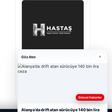
×
Göz Atın
Hastaş Beton
26/05/2026
Güncel Haberler
Alanya’da drift atan sürücüye 140 bin lira