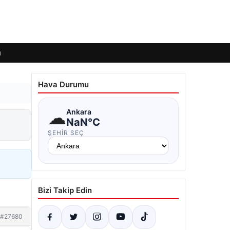
ı
Hava Durumu
☁
Ankara
NaN°C
ŞEHIR SEÇ
Bizi Takip Edin
#27680