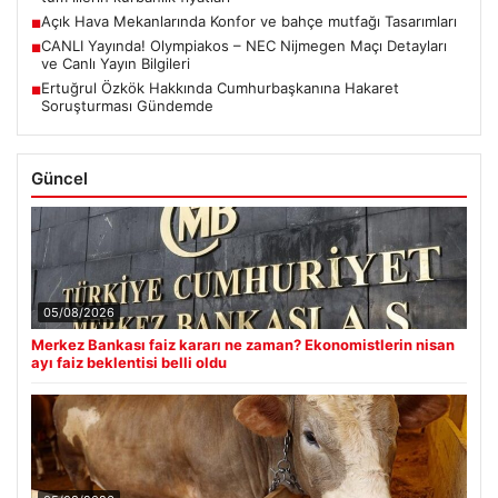
Açık Hava Mekanlarında Konfor ve bahçe mutfağı Tasarımları
■
CANLI Yayında! Olympiakos – NEC Nijmegen Maçı Detayları
■
ve Canlı Yayın Bilgileri
Ertuğrul Özkök Hakkında Cumhurbaşkanına Hakaret
■
Soruşturması Gündemde
Güncel
05/08/2026
Merkez Bankası faiz kararı ne zaman? Ekonomistlerin nisan
ayı faiz beklentisi belli oldu