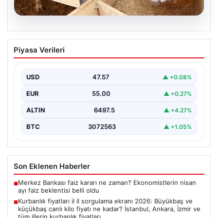
05.08.2026
Kurbanlık fiyatları il il sorgulama ekranı
Piyasa Verileri
2026: Büyükbaş ve küçükbaş canlı kilo
fiyatı ne kadar? İstanbul, Ankara, İzmir
ve tüm illerin kurbanlık fiyatları
USD
47.57
▲ +0.08%
EUR
55.00
▲ +0.27%
ALTIN
6497.5
▲ +4.27%
BTC
3072563
▲ +1.05%
Son Eklenen Haberler
Merkez Bankası faiz kararı ne zaman? Ekonomistlerin nisan
■
ayı faiz beklentisi belli oldu
Kurbanlık fiyatları il il sorgulama ekranı 2026: Büyükbaş ve
■
küçükbaş canlı kilo fiyatı ne kadar? İstanbul, Ankara, İzmir ve
tüm illerin kurbanlık fiyatları