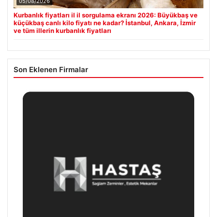
05/08/2026
Kurbanlık fiyatları il il sorgulama ekranı 2026: Büyükbaş ve
küçükbaş canlı kilo fiyatı ne kadar? İstanbul, Ankara, İzmir
ve tüm illerin kurbanlık fiyatları
Son Eklenen Firmalar