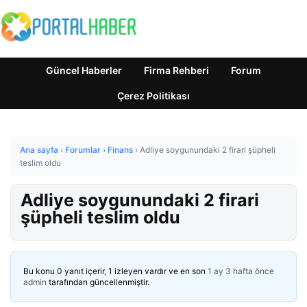
Güncel Haberler
Firma Rehberi
Forum
Çerez Politikası
Ana sayfa
›
Forumlar
›
Finans
›
Adliye soygunundaki 2 firari şüpheli
teslim oldu
Adliye soygunundaki 2 firari
şüpheli teslim oldu
Bu konu 0 yanıt içerir, 1 izleyen vardır ve en son
1 ay 3 hafta önce
admin
tarafından güncellenmiştir.