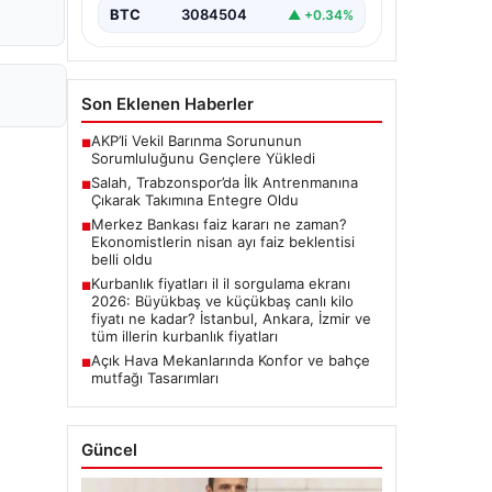
BTC
3084504
▲ +0.34%
Son Eklenen Haberler
AKP’li Vekil Barınma Sorununun
■
Sorumluluğunu Gençlere Yükledi
Salah, Trabzonspor’da İlk Antrenmanına
■
Çıkarak Takımına Entegre Oldu
Merkez Bankası faiz kararı ne zaman?
■
Ekonomistlerin nisan ayı faiz beklentisi
belli oldu
Kurbanlık fiyatları il il sorgulama ekranı
■
2026: Büyükbaş ve küçükbaş canlı kilo
fiyatı ne kadar? İstanbul, Ankara, İzmir ve
tüm illerin kurbanlık fiyatları
Açık Hava Mekanlarında Konfor ve bahçe
■
mutfağı Tasarımları
Güncel