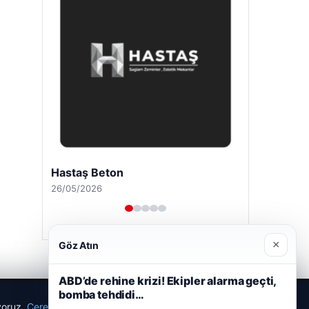
Hastaş Beton
26/05/2026
×
Göz Atın
ABD’de rehine krizi! Ekipler alarma geçti,
bomba tehdidi…
ıyoruz.
Çerez Politikamız
Reddet
Kabul Et