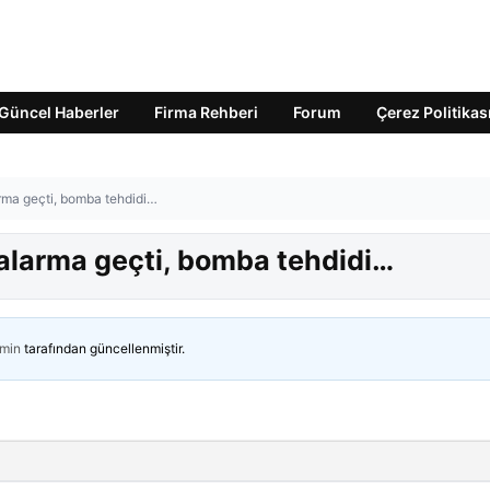
Güncel Haberler
Firma Rehberi
Forum
Çerez Politikas
arma geçti, bomba tehdidi…
r alarma geçti, bomba tehdidi…
min
tarafından güncellenmiştir.