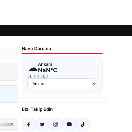
ı
Hava Durumu
☁
Ankara
NaN°C
ŞEHIR SEÇ
Bizi Takip Edin
#25628