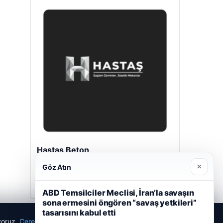
Hastaş Beton
26/05/2026
×
Göz Atın
ABD Temsilciler Meclisi, İran’la savaşın
sona ermesini öngören “savaş yetkileri”
tasarısını kabul etti
ıyoruz.
Çerez Politikamız
Reddet
Kabul Et