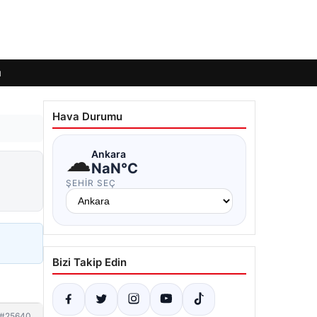
ı
Hava Durumu
☁
Ankara
NaN°C
ŞEHIR SEÇ
Bizi Takip Edin
#25640