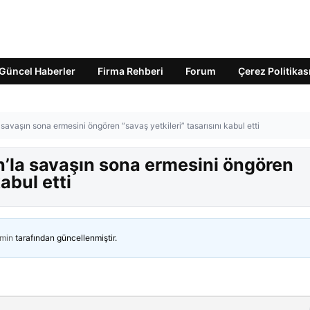
Güncel Haberler
Firma Rehberi
Forum
Çerez Politikas
 savaşın sona ermesini öngören “savaş yetkileri” tasarısını kabul etti
an’la savaşın sona ermesini öngören
kabul etti
min
tarafından güncellenmiştir.