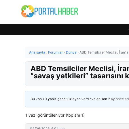
Ana sayfa
›
Forumlar
›
Dünya
›
ABD Temsilciler Meclisi, İran’la
ABD Temsilciler Meclisi, İr
“savaş yetkileri” tasarısını 
Bu konu 0 yanıt içerir, 1 izleyen vardır ve en son
2 ay önce
ad
1 yazı görüntüleniyor (toplam 1)
04/06/2026: 6:04 am