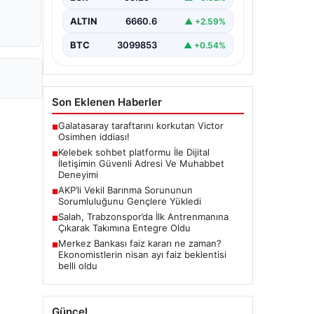
biçimde iletişim oluşturması büyük
bir hassasiyet barındırmaktadır.
ALTIN
6660.6
▲ +2.59%
Halen pek…
BTC
3099853
▲ +0.54%
Son Eklenen Haberler
Galatasaray taraftarını korkutan Victor
■
Osimhen iddiası!
Kelebek sohbet platformu İle Dijital
■
İletişimin Güvenli Adresi Ve Muhabbet
Deneyimi
AKP’li Vekil Barınma Sorununun
■
Sorumluluğunu Gençlere Yükledi
Salah, Trabzonspor’da İlk Antrenmanına
■
Çıkarak Takımına Entegre Oldu
Merkez Bankası faiz kararı ne zaman?
■
Ekonomistlerin nisan ayı faiz beklentisi
belli oldu
Güncel