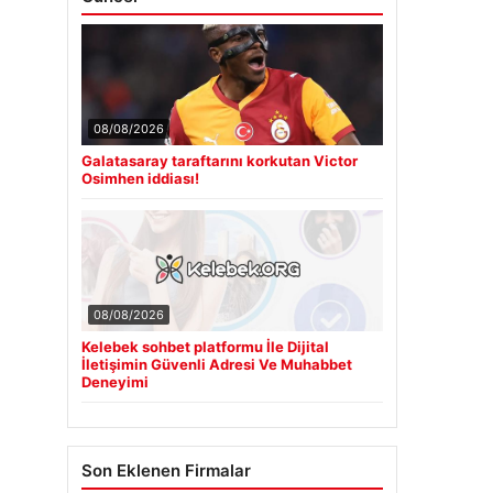
08/08/2026
Galatasaray taraftarını korkutan Victor
Osimhen iddiası!
08/08/2026
Kelebek sohbet platformu İle Dijital
İletişimin Güvenli Adresi Ve Muhabbet
Deneyimi
Son Eklenen Firmalar