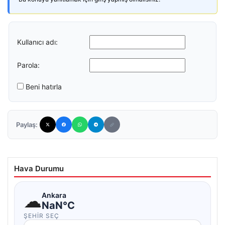
Kullanıcı adı:
Parola:
Beni hatırla
Paylaş:
Hava Durumu
☁
Ankara
NaN°C
ŞEHIR SEÇ