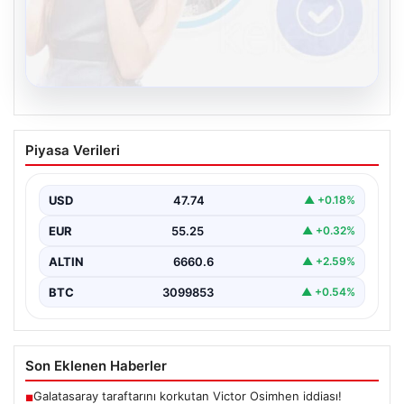
08.08.2026
Kelebek sohbet platformu İle Dijital
Piyasa Verileri
İletişimin Güvenli Adresi Ve Muhabbet
Deneyimi
USD
47.74
▲ +0.18%
Sanal çağında insanların kaliteli bir biçimde iletişim
oluşturması büyük bir hassasiyet barındırmaktadır.
EUR
55.25
▲ +0.32%
Halen pek…
ALTIN
6660.6
▲ +2.59%
BTC
3099853
▲ +0.54%
Son Eklenen Haberler
Galatasaray taraftarını korkutan Victor Osimhen iddiası!
■