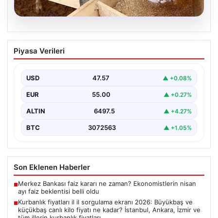
05.08.2026
Kurbanlık fiyatları il il sorgulama ekranı
Piyasa Verileri
2026: Büyükbaş ve küçükbaş canlı kilo
fiyatı ne kadar? İstanbul, Ankara, İzmir
ve tüm illerin kurbanlık fiyatları
USD
47.57
▲ +0.08%
EUR
55.00
▲ +0.27%
ALTIN
6497.5
▲ +4.27%
BTC
3072563
▲ +1.05%
Son Eklenen Haberler
Merkez Bankası faiz kararı ne zaman? Ekonomistlerin nisan
■
ayı faiz beklentisi belli oldu
Kurbanlık fiyatları il il sorgulama ekranı 2026: Büyükbaş ve
■
küçükbaş canlı kilo fiyatı ne kadar? İstanbul, Ankara, İzmir ve
tüm illerin kurbanlık fiyatları