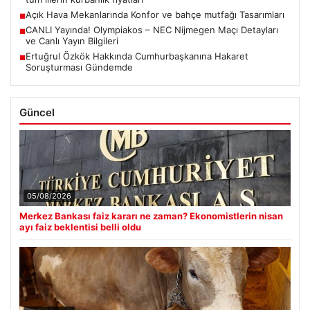
Açık Hava Mekanlarında Konfor ve bahçe mutfağı Tasarımları
■
CANLI Yayında! Olympiakos – NEC Nijmegen Maçı Detayları
■
ve Canlı Yayın Bilgileri
Ertuğrul Özkök Hakkında Cumhurbaşkanına Hakaret
■
Soruşturması Gündemde
Güncel
05/08/2026
Merkez Bankası faiz kararı ne zaman? Ekonomistlerin nisan
ayı faiz beklentisi belli oldu