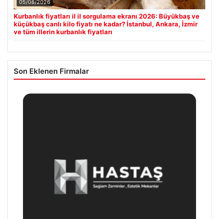
05/08/2026
Kurbanlık fiyatları il il sorgulama ekranı 2026: Büyükbaş ve
küçükbaş canlı kilo fiyatı ne kadar? İstanbul, Ankara, İzmir
ve tüm illerin kurbanlık fiyatları
Son Eklenen Firmalar