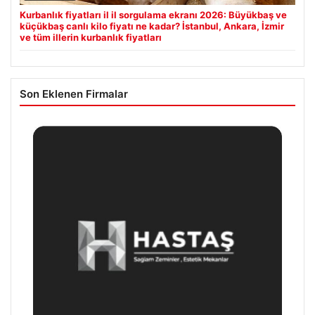
Kurbanlık fiyatları il il sorgulama ekranı 2026: Büyükbaş ve
küçükbaş canlı kilo fiyatı ne kadar? İstanbul, Ankara, İzmir
ve tüm illerin kurbanlık fiyatları
Son Eklenen Firmalar