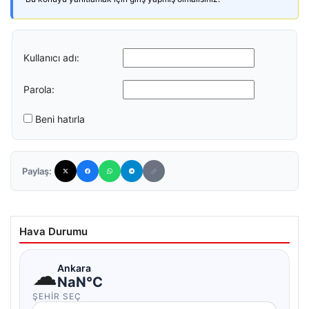
Kullanıcı adı:
Parola:
Beni hatırla
Paylaş:
Hava Durumu
☁
Ankara
NaN°C
ŞEHIR SEÇ