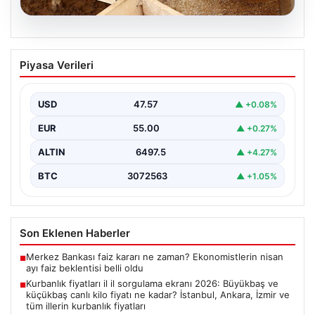
05.08.2026
Kurbanlık fiyatları il il sorgulama ekranı
Piyasa Verileri
2026: Büyükbaş ve küçükbaş canlı kilo
fiyatı ne kadar? İstanbul, Ankara, İzmir
ve tüm illerin kurbanlık fiyatları
USD
47.57
▲ +0.08%
EUR
55.00
▲ +0.27%
ALTIN
6497.5
▲ +4.27%
BTC
3072563
▲ +1.05%
Son Eklenen Haberler
Merkez Bankası faiz kararı ne zaman? Ekonomistlerin nisan
■
ayı faiz beklentisi belli oldu
Kurbanlık fiyatları il il sorgulama ekranı 2026: Büyükbaş ve
■
küçükbaş canlı kilo fiyatı ne kadar? İstanbul, Ankara, İzmir ve
tüm illerin kurbanlık fiyatları