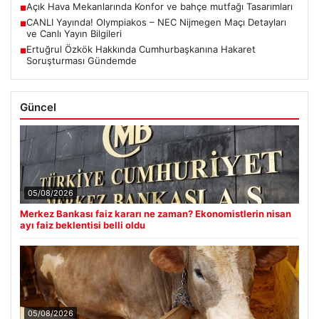
Açık Hava Mekanlarında Konfor ve bahçe mutfağı Tasarımları
■
CANLI Yayında! Olympiakos – NEC Nijmegen Maçı Detayları
■
ve Canlı Yayın Bilgileri
Ertuğrul Özkök Hakkında Cumhurbaşkanına Hakaret
■
Soruşturması Gündemde
Güncel
05/08/2026
Merkez Bankası faiz kararı ne zaman? Ekonomistlerin nisan
ayı faiz beklentisi belli oldu
05/08/2026