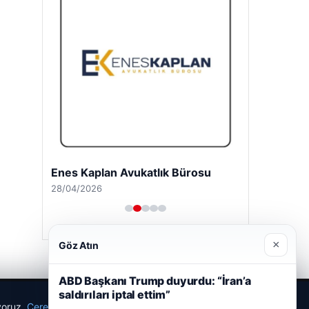
Enes Kaplan Avukatlık Bürosu
28/04/2026
×
Göz Atın
ABD Başkanı Trump duyurdu: “İran’a
saldırıları iptal ettim”
ıyoruz.
Çerez Politikamız
Reddet
Kabul Et