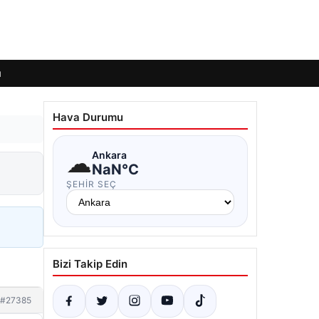
ı
Hava Durumu
☁
Ankara
NaN°C
ŞEHIR SEÇ
Bizi Takip Edin
#27385