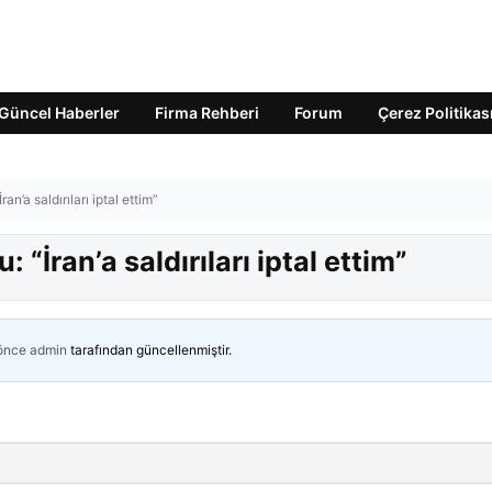
Güncel Haberler
Firma Rehberi
Forum
Çerez Politikas
’a saldırıları iptal ettim”
İran’a saldırıları iptal ettim”
 önce
admin
tarafından güncellenmiştir.