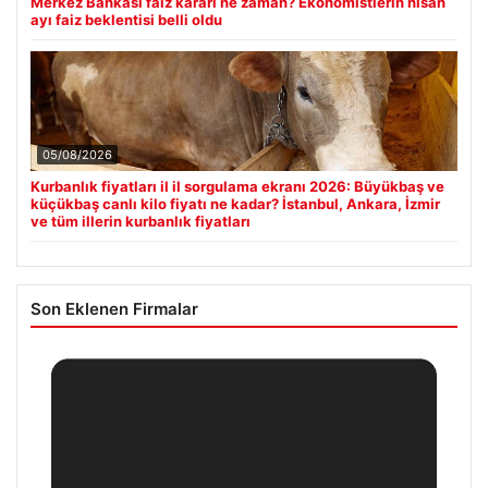
Merkez Bankası faiz kararı ne zaman? Ekonomistlerin nisan
ayı faiz beklentisi belli oldu
05/08/2026
Kurbanlık fiyatları il il sorgulama ekranı 2026: Büyükbaş ve
küçükbaş canlı kilo fiyatı ne kadar? İstanbul, Ankara, İzmir
ve tüm illerin kurbanlık fiyatları
Son Eklenen Firmalar