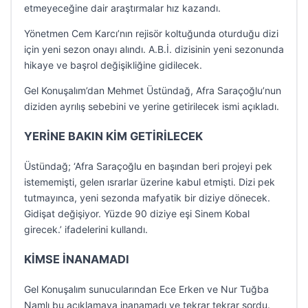
etmeyeceğine dair araştırmalar hız kazandı.
Yönetmen Cem Karcı’nın rejisör koltuğunda oturduğu dizi
için yeni sezon onayı alındı. A.B.İ. dizisinin yeni sezonunda
hikaye ve başrol değişikliğine gidilecek.
Gel Konuşalım’dan Mehmet Üstündağ, Afra Saraçoğlu’nun
diziden ayrılış sebebini ve yerine getirilecek ismi açıkladı.
YERİNE BAKIN KİM GETİRİLECEK
Üstündağ; ‘Afra Saraçoğlu en başından beri projeyi pek
istememişti, gelen ısrarlar üzerine kabul etmişti. Dizi pek
tutmayınca, yeni sezonda mafyatik bir diziye dönecek.
Gidişat değişiyor. Yüzde 90 diziye eşi Sinem Kobal
girecek.’ ifadelerini kullandı.
KİMSE İNANAMADI
Gel Konuşalım sunucularından Ece Erken ve Nur Tuğba
Namlı bu açıklamaya inanamadı ve tekrar tekrar sordu.