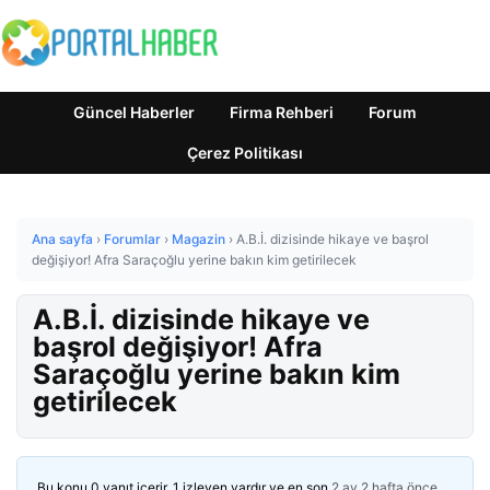
Güncel Haberler
Firma Rehberi
Forum
Çerez Politikası
Ana sayfa
›
Forumlar
›
Magazin
›
A.B.İ. dizisinde hikaye ve başrol
değişiyor! Afra Saraçoğlu yerine bakın kim getirilecek
A.B.İ. dizisinde hikaye ve
başrol değişiyor! Afra
Saraçoğlu yerine bakın kim
getirilecek
Bu konu 0 yanıt içerir, 1 izleyen vardır ve en son
2 ay 2 hafta önce