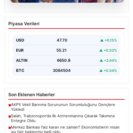
06.08.2026
Salah, Trabzonspor’da İlk Antrenmanına
Piyasa Verileri
Çıkarak Takımına Entegre Oldu
Trabzonspor’un yeni forvet transferi Mohamed Salah,
bordo-mavili forma ile ilk resmi antrenmanına katılarak
USD
47.70
▲ +0.15%
taraftarların…
EUR
55.21
▲ +0.33%
ALTIN
6650.8
▲ +2.44%
BTC
3084504
▲ +0.34%
Son Eklenen Haberler
AKP’li Vekil Barınma Sorununun Sorumluluğunu Gençlere
■
Yükledi
Salah, Trabzonspor’da İlk Antrenmanına Çıkarak Takımına
■
Entegre Oldu
Merkez Bankası faiz kararı ne zaman? Ekonomistlerin nisan
■
ayı faiz beklentisi belli oldu