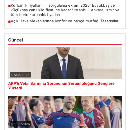
Kurbanlık fiyatları il il sorgulama ekranı 2026: Büyükbaş ve
■
küçükbaş canlı kilo fiyatı ne kadar? İstanbul, Ankara, İzmir ve
tüm illerin kurbanlık fiyatları
Açık Hava Mekanlarında Konfor ve bahçe mutfağı Tasarımları
■
Güncel
07/08/2026
AKP’li Vekil Barınma Sorununun Sorumluluğunu Gençlere
Yükledi
06/08/2026