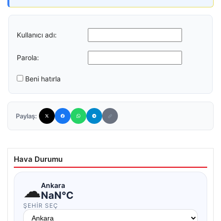
Kullanıcı adı:
Parola:
Beni hatırla
Paylaş:
Hava Durumu
☁
Ankara
NaN°C
ŞEHIR SEÇ