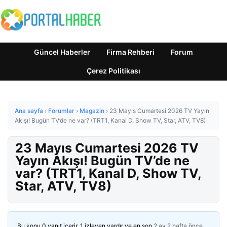
Güncel Haberler
Firma Rehberi
Forum
Çerez Politikası
Ana sayfa
›
Forumlar
›
Magazin
›
23 Mayıs Cumartesi 2026 TV Yayın
Akışı! Bugün TV’de ne var? (TRT1, Kanal D, Show TV, Star, ATV, TV8)
23 Mayıs Cumartesi 2026 TV
Yayın Akışı! Bugün TV’de ne
var? (TRT1, Kanal D, Show TV,
Star, ATV, TV8)
Bu konu 0 yanıt içerir, 1 izleyen vardır ve en son
2 ay 2 hafta önce