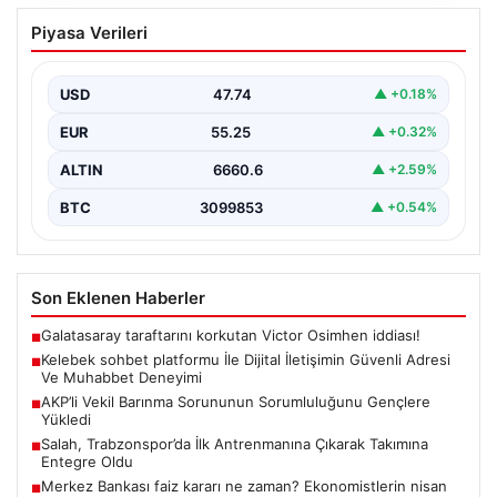
Kelebek sohbet platformu İle Dijital
Piyasa Verileri
İletişimin Güvenli Adresi Ve Muhabbet
Deneyimi
USD
47.74
▲ +0.18%
Sanal çağında insanların kaliteli bir biçimde iletişim
oluşturması büyük bir hassasiyet barındırmaktadır.
EUR
55.25
▲ +0.32%
Halen pek…
ALTIN
6660.6
▲ +2.59%
BTC
3099853
▲ +0.54%
Son Eklenen Haberler
Galatasaray taraftarını korkutan Victor Osimhen iddiası!
■
Kelebek sohbet platformu İle Dijital İletişimin Güvenli Adresi
■
Ve Muhabbet Deneyimi
AKP’li Vekil Barınma Sorununun Sorumluluğunu Gençlere
■
Yükledi
Salah, Trabzonspor’da İlk Antrenmanına Çıkarak Takımına
■
Entegre Oldu
Merkez Bankası faiz kararı ne zaman? Ekonomistlerin nisan
■