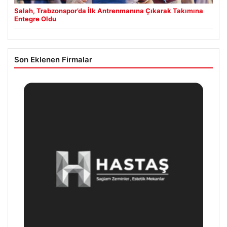
Salah, Trabzonspor’da İlk Antrenmanına Çıkarak Takımına
Entegre Oldu
Son Eklenen Firmalar