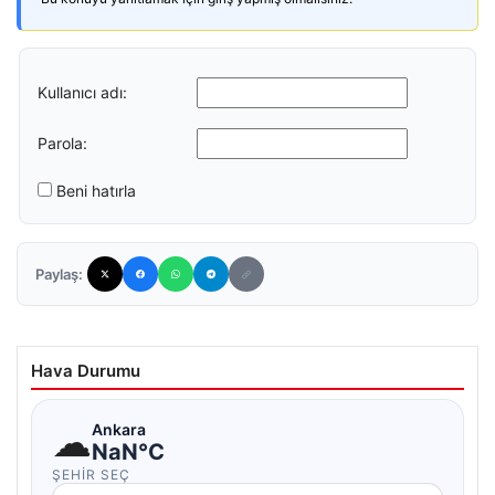
Kullanıcı adı:
Parola:
Beni hatırla
Paylaş:
Hava Durumu
☁
Ankara
NaN°C
ŞEHIR SEÇ