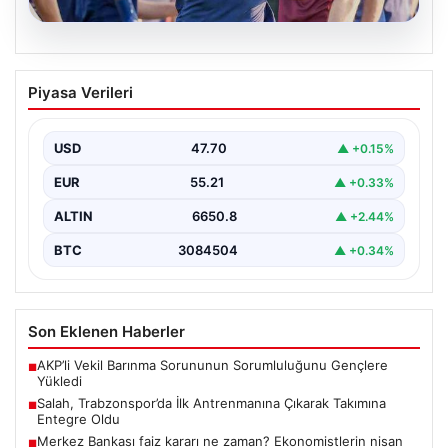
06.08.2026
Salah, Trabzonspor’da İlk Antrenmanına
Piyasa Verileri
Çıkarak Takımına Entegre Oldu
Trabzonspor’un yeni forvet transferi Mohamed Salah,
bordo-mavili forma ile ilk resmi antrenmanına katılarak
USD
47.70
▲ +0.15%
taraftarların…
EUR
55.21
▲ +0.33%
ALTIN
6650.8
▲ +2.44%
BTC
3084504
▲ +0.34%
Son Eklenen Haberler
AKP’li Vekil Barınma Sorununun Sorumluluğunu Gençlere
■
Yükledi
Salah, Trabzonspor’da İlk Antrenmanına Çıkarak Takımına
■
Entegre Oldu
Merkez Bankası faiz kararı ne zaman? Ekonomistlerin nisan
■