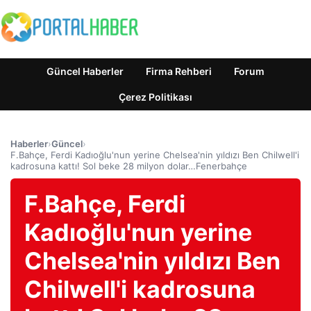
Güncel Haberler
Firma Rehberi
Forum
Çerez Politikası
Haberler
›
Güncel
›
F.Bahçe, Ferdi Kadıoğlu'nun yerine Chelsea'nin yıldızı Ben Chilwell'i
kadrosuna kattı! Sol beke 28 milyon dolar…Fenerbahçe
F.Bahçe, Ferdi
Kadıoğlu'nun yerine
Chelsea'nin yıldızı Ben
Chilwell'i kadrosuna