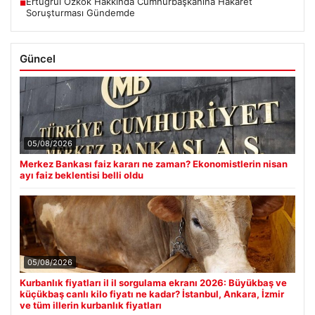
Ertuğrul Özkök Hakkında Cumhurbaşkanına Hakaret
■
Soruşturması Gündemde
Güncel
05/08/2026
Merkez Bankası faiz kararı ne zaman? Ekonomistlerin nisan
ayı faiz beklentisi belli oldu
05/08/2026
Kurbanlık fiyatları il il sorgulama ekranı 2026: Büyükbaş ve
küçükbaş canlı kilo fiyatı ne kadar? İstanbul, Ankara, İzmir
ve tüm illerin kurbanlık fiyatları