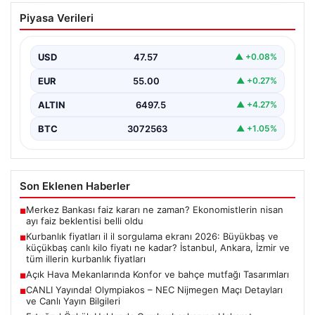
Kurbanlık fiyatları il il sorgulama ekranı
Piyasa Verileri
2026: Büyükbaş ve küçükbaş canlı kilo
fiyatı ne kadar? İstanbul, Ankara, İzmir
ve tüm illerin kurbanlık fiyatları
USD
47.57
▲ +0.08%
EUR
55.00
▲ +0.27%
ALTIN
6497.5
▲ +4.27%
BTC
3072563
▲ +1.05%
Son Eklenen Haberler
Merkez Bankası faiz kararı ne zaman? Ekonomistlerin nisan
■
ayı faiz beklentisi belli oldu
Kurbanlık fiyatları il il sorgulama ekranı 2026: Büyükbaş ve
■
küçükbaş canlı kilo fiyatı ne kadar? İstanbul, Ankara, İzmir ve
tüm illerin kurbanlık fiyatları
Açık Hava Mekanlarında Konfor ve bahçe mutfağı Tasarımları
■
CANLI Yayında! Olympiakos – NEC Nijmegen Maçı Detayları
■
ve Canlı Yayın Bilgileri