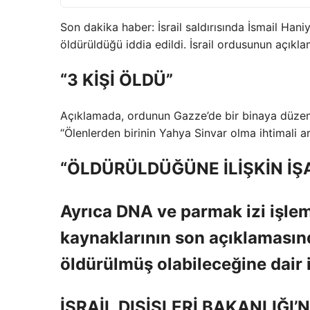
Son dakika haber: İsrail saldırısında İsmail Hani
öldürüldüğü iddia edildi. İsrail ordusunun açıkla
“3 KİŞİ ÖLDÜ”
Açıklamada, ordunun Gazze’de bir binaya düzenledi
“Ölenlerden birinin Yahya Sinvar olma ihtimali ara
“ÖLDÜRÜLDÜĞÜNE İLİŞKİN İŞ
Ayrıca DNA ve parmak izi işleml
kaynaklarının son açıklamasında
öldürülmüş olabileceğine dair i
İSRAİL DIŞİŞLERİ BAKANLIĞI