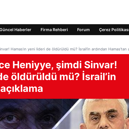
Güncel Haberler
Firma Rehberi
Forum
Çerez Politikas
nvar! Hamas’ın yeni lideri de öldürüldü mü? İsrail’in ardından Hamas’tan 
ce Heniyye, şimdi Sinvar!
de öldürüldü mü? İsrail’in
 açıklama