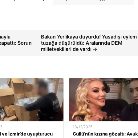
mayla
Bakan Yerlikaya duyurdu! Yasadışı eylem
kapattı: Sorun
tuzağa düşürüldü: Aralarında DEM
milletvekilleri de vardı →
25
13/12/2025
l ve İzmir’de uyuşturucu
Güllü’nün kızına gözaltı: Avuk