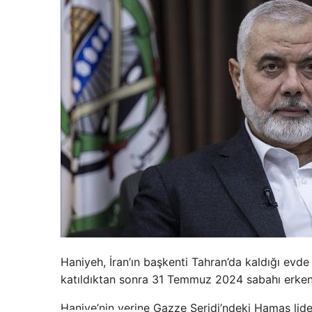
Haniyeh, İran’ın başkenti Tahran’da kaldığı ev
katıldıktan sonra 31 Temmuz 2024 sabahı erken
Haniye’nin yerine Gazze Şeridi’ndeki Hamas lider