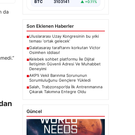
BTC
3103141
▲ +0.11%
n da
Son Eklenen Haberler
Uluslararası Uzay Kongresinin bu yılki
■
teması ‘ortak gelecek’
Galatasaray taraftarını korkutan Victor
■
Osimhen iddiası!
nmedi.”
Kelebek sohbet platformu İle Dijital
■
İletişimin Güvenli Adresi Ve Muhabbet
Deneyimi
AKP’li Vekil Barınma Sorununun
■
Sorumluluğunu Gençlere Yükledi
Salah, Trabzonspor’da İlk Antrenmanına
■
Çıkarak Takımına Entegre Oldu
ndan
Güncel