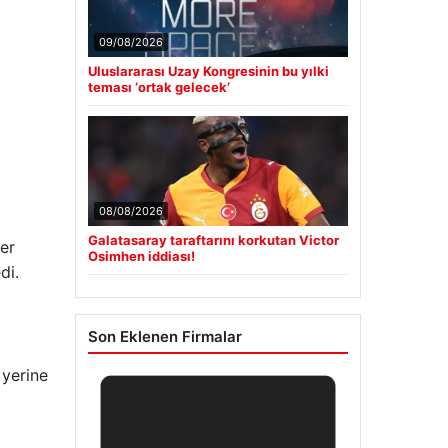
09/08/2026
Uluslararası Uzay Kongresinin bu yılki
teması ‘ortak gelecek’
08/08/2026
Galatasaray taraftarını korkutan Victor
er
Osimhen iddiası!
di.
Son Eklenen Firmalar
 yerine