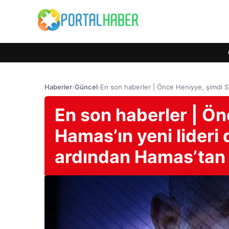
Haberler
›
Güncel
›
En son haberler | Önce Heniyye, şimdi Si
En son haberler | Ön
Hamas’ın yeni lideri 
ardından Hamas’tan