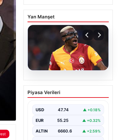
Yan Manşet
08.08.2026
Galatasaray taraftarını
Piyasa Verileri
korkutan Victor
Osimhen iddiası!
USD
47.74
▲ +0.18%
EUR
55.25
▲ +0.32%
ALTIN
6660.6
▲ +2.59%
rest