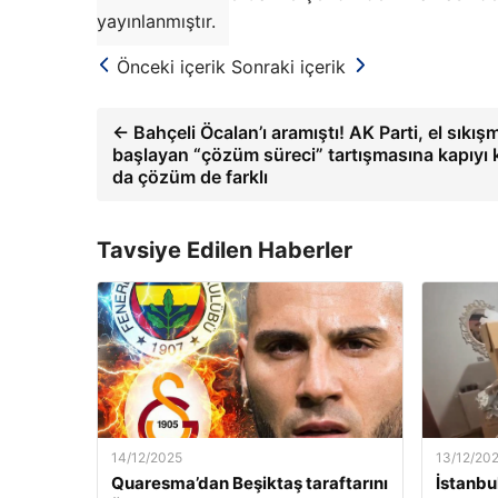
yayınlanmıştır.
Önceki içerik
Sonraki içerik
← Bahçeli Öcalan’ı aramıştı! AK Parti, el sıkış
başlayan “çözüm süreci” tartışmasına kapıyı 
da çözüm de farklı
Tavsiye Edilen Haberler
14/12/2025
13/12/20
Quaresma’dan Beşiktaş taraftarını
İstanbu