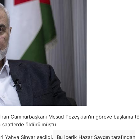
de İran Cumhurbaşkanı Mesud Pezeşkian’ın göreve başlama t
 saatlerde öldürülmüştü.
i Yahya Sinvar seçildi.
Bu içerik Hazar Saygın tarafından