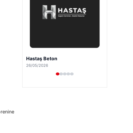
Enes Kaplan Avukatlık Bürosu
28/04/2026
örenine