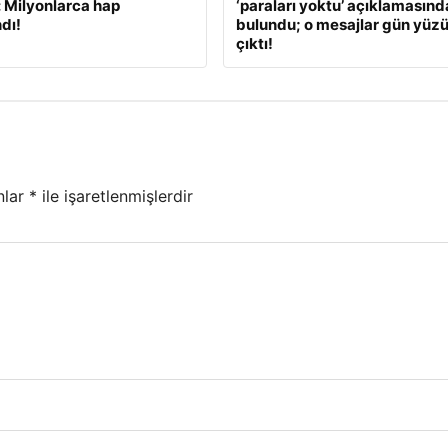
: Milyonlarca hap
‘paraları yoktu’ açıklamasınd
dı!
bulundu; o mesajlar gün yüz
çıktı!
nlar
*
ile işaretlenmişlerdir