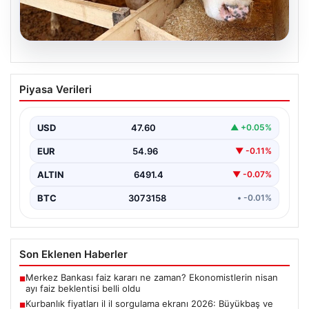
05.08.2026
Kurbanlık fiyatları il il sorgulama ekranı
Piyasa Verileri
2026: Büyükbaş ve küçükbaş canlı kilo
fiyatı ne kadar? İstanbul, Ankara, İzmir
ve tüm illerin kurbanlık fiyatları
USD
47.60
▲ +0.05%
EUR
54.96
▼ -0.11%
ALTIN
6491.4
▼ -0.07%
BTC
3073158
• -0.01%
Son Eklenen Haberler
Merkez Bankası faiz kararı ne zaman? Ekonomistlerin nisan
■
ayı faiz beklentisi belli oldu
Kurbanlık fiyatları il il sorgulama ekranı 2026: Büyükbaş ve
■