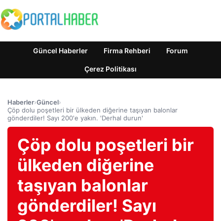
Güncel Haberler
Firma Rehberi
Forum
Çerez Politikası
Haberler
›
Güncel
›
Çöp dolu poşetleri bir ülkeden diğerine taşıyan balonlar
gönderdiler! Sayı 200'e yakın. 'Derhal durun'
Çöp dolu poşetleri bir
ülkeden diğerine
taşıyan balonlar
gönderdiler! Sayı