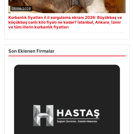
05/08/2026
Kurbanlık fiyatları il il sorgulama ekranı 2026: Büyükbaş ve
küçükbaş canlı kilo fiyatı ne kadar? İstanbul, Ankara, İzmir
ve tüm illerin kurbanlık fiyatları
Son Eklenen Firmalar