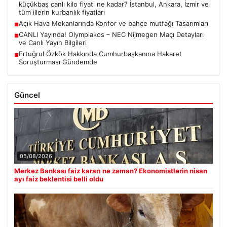
küçükbaş canlı kilo fiyatı ne kadar? İstanbul, Ankara, İzmir ve
tüm illerin kurbanlık fiyatları
Açık Hava Mekanlarında Konfor ve bahçe mutfağı Tasarımları
■
CANLI Yayında! Olympiakos – NEC Nijmegen Maçı Detayları
■
ve Canlı Yayın Bilgileri
Ertuğrul Özkök Hakkında Cumhurbaşkanına Hakaret
■
Soruşturması Gündemde
Güncel
05/08/2026
Merkez Bankası faiz kararı ne zaman? Ekonomistlerin nisan
ayı faiz beklentisi belli oldu