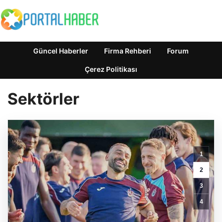
Güncel Haberler
Firma Rehberi
Forum
Çerez Politikası
Sektörler
1
2
3
Enes
4
Kaplan
Avukatlık