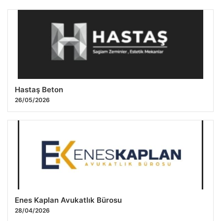
Avukat Mahmut Rasul UYANIK
13.03.2026 09:07
Hastaş Beton
26/05/2026
Favori Kombi Servisi
10.03.2026 09:31
Enes Kaplan Avukatlık Bürosu
28/04/2026