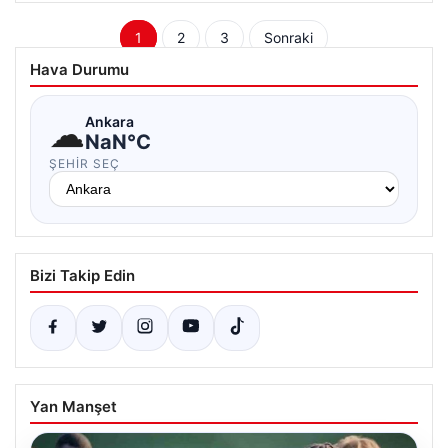
Yazı
1
2
3
Sonraki
sayfalaması
Hava Durumu
☁
Ankara
NaN°C
ŞEHIR SEÇ
Bizi Takip Edin
Yan Manşet