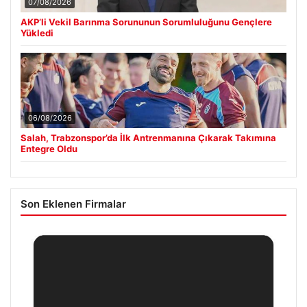
07/08/2026
AKP’li Vekil Barınma Sorununun Sorumluluğunu Gençlere
Yükledi
06/08/2026
Salah, Trabzonspor’da İlk Antrenmanına Çıkarak Takımına
Entegre Oldu
Son Eklenen Firmalar