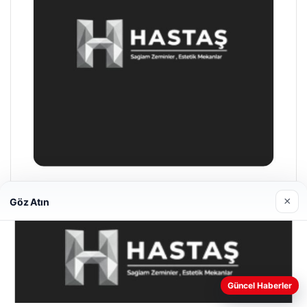
Enes Kaplan Avukatlık Bürosu
×
Göz Atın
28/04/2026
Web sitemizi nasıl kullandığınızı daha iyi anlayabilmek,
Güncel Haberler
deneyiminizi kişiselleştirmek ve geliştirmek amacıyla çerezler