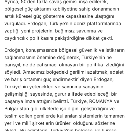
Ayrıca, 50’den fazla savaş gemisi inşa edilerek,
bölgesel güç aktarım kabiliyetine sahip donanmanın
artık küresel güç gösterme kapasitesine ulaştığını
vurguladı. Erdoğan, Türkiye’nin deniz platformlarında
yaptığı yeni projelerin, bağımsız savunma ve
caydırıcılık politikasını pekiştirdiğine dikkat çekti.
Erdoğan, konuşmasında bölgesel güvenlik ve istikrarın
sağlanmasının önemine değinerek, Türkiye’nin ne
barışçıl, ne de çatışmacı olmayan bir politika izlediğini
söyledi. ‘Amacımız bölgedeki gerilimi azaltmak, adalet
ve barış ortamını güçlendirmektir’ diyen Erdoğan,
Türkiye’nin yetenekleri ve savunma sanayinin
gelişmişliği sayesinde, gururla ifade edebileceği bir
başarıya imza attığını belirtti. Türkiye, ROMANYA ve
Bulgaristan gibi ülkelerle işbirliğini geliştirdiğini ve
teslim edilen gemilerde kullanılan sistemlerin tamamen
yerli ve millî şirketlerin ürünleri olduğunu sözlerine
ekledi. Bu adımların, Türkiye’nin bölgesel ve küresel