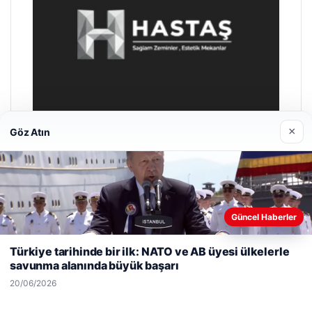
×
Göz Atın
Enes Kaplan Avukatlık Bürosu
28/04/2026
Güncel Haberler
Web sitemizi nasıl kullandığınızı daha iyi anlayabilmek,
deneyiminizi kişiselleştirmek ve geliştirmek amacıyla çerezler
Türkiye tarihinde bir ilk: NATO ve AB üyesi ülkelerle
kullanıyoruz.
Çerez Politikamız
savunma alanında büyük başarı
Reddet
Kabul Et
20/06/2026