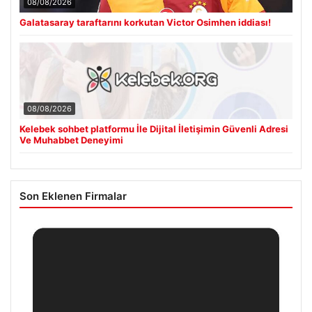
08/08/2026
Galatasaray taraftarını korkutan Victor Osimhen iddiası!
08/08/2026
Kelebek sohbet platformu İle Dijital İletişimin Güvenli Adresi
Ve Muhabbet Deneyimi
Son Eklenen Firmalar