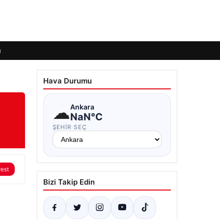
ı
Hava Durumu
☁
Ankara
NaN°C
ŞEHIR SEÇ
rest
Bizi Takip Edin