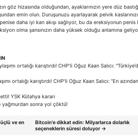
zın göz hizasında olduğundan, ayaklarınızın yere düz bastı
ğundan emin olun. Duruşunuzu ayarlayarak pelvik kaslarınız
penise daha iyi kan akışı sağlıyor, bu da ereksiyonun penis 
siyon olma şansınızın daha yüksek olduğu anlamına geliyo
IN
aşımı ortalığı karıştırdı! CHP'li Oğuz Kaan Salıcı: “En azında
etti! YSK Kütahya kararı
e yağmurdan sonra yol çöktü!
güçlü ve en
Bitcoin'e dikkat edin: Milyarlarca dolarlık
seçeneklerin süresi doluyor →