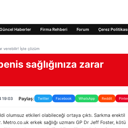
Güncel Haberler
Firma Rehberi
Forum
Çerez Politikas
ar verebilir! İşte çözüm
penis sağlığınıza zarar
Paylaş:
4 19:03
Twitter
Facebook
WhatsApp
Reddit
Pinte
di olumsuz etkileri olabileceği ortaya çıktı. Sarkma erektil
r. Metro.co.uk erkek sağlığı uzmanı GP Dr Jeff Foster, kötü