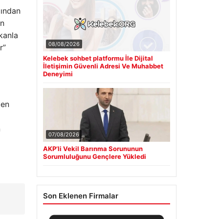
ğından
ın
kanla
08/08/2026
r”
Kelebek sohbet platformu İle Dijital
İletişimin Güvenli Adresi Ve Muhabbet
Deneyimi
n
07/08/2026
AKP’li Vekil Barınma Sorununun
Sorumluluğunu Gençlere Yükledi
Son Eklenen Firmalar