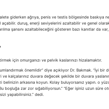
valete giderken ağrıya, penis ve testis bölgesinde baskıya 
açabilir. duruş, enerji seviyelerini azaltabilir ve genel olar
rılma şansını azaltabileceğini gösteren bazı kanıtlar da var
?
tirmek için omurganızı ve pelvik kaslarınızı hizalamaktır.
landırmak önemlidir” diye açıklıyor Dr. Bakmak. “İyi bir 
ri ve kalçalarınız duvara değecek şekilde bir duvara yaslanı
zi belinizin arkasına koyun. Kolay buluyorsanız yapın. o yü
 Bu boşluğa zar zor sığabiliyorsun.” “Eğer işiniz uzun süre o
zi yapabilirsiniz.” dedi.