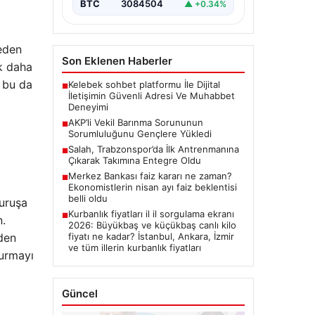
BTC
3084504
▲ +0.34%
neden
Son Eklenen Haberler
ak daha
, bu da
Kelebek sohbet platformu İle Dijital
■
İletişimin Güvenli Adresi Ve Muhabbet
Deneyimi
AKP’li Vekil Barınma Sorununun
■
Sorumluluğunu Gençlere Yükledi
Salah, Trabzonspor’da İlk Antrenmanına
■
Çıkarak Takımına Entegre Oldu
Merkez Bankası faiz kararı ne zaman?
■
Ekonomistlerin nisan ayı faiz beklentisi
belli oldu
duruşa
Kurbanlık fiyatları il il sorgulama ekranı
■
n.
2026: Büyükbaş ve küçükbaş canlı kilo
fiyatı ne kadar? İstanbul, Ankara, İzmir
zden
ve tüm illerin kurbanlık fiyatları
turmayı
Güncel