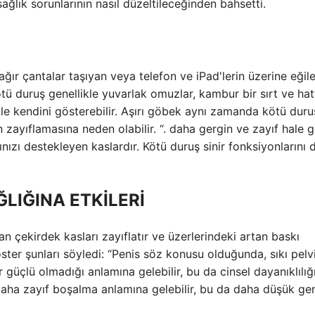
ğlık sorunlarının nasıl düzeltileceğinden bahsetti.
ır çantalar taşıyan veya telefon ve iPad'lerin üzerine eğil
Kötü duruş genellikle yuvarlak omuzlar, kambur bir sırt ve hat
ile kendini gösterebilir. Aşırı göbek aynı zamanda kötü duru
n zayıflamasına neden olabilir. “. daha gergin ve zayıf hale ge
nızı destekleyen kaslardır. Kötü duruş sinir fonksiyonlarını 
LIĞINA ETKİLERİ
n çekirdek kasları zayıflatır ve üzerlerindeki artan baskı
Foster şunları söyledi: “Penis söz konusu olduğunda, sıkı pelv
 güçlü olmadığı anlamına gelebilir, bu da cinsel dayanıklılığ
a daha zayıf boşalma anlamına gelebilir, bu da daha düşük ge