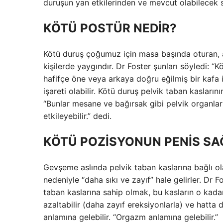
duruşun yan etkilerinden ve mevcut olabilecek sa
KÖTÜ POSTÜR NEDİR?
Kötü duruş çoğumuz için masa başında oturan, ağ
kişilerde yaygındır. Dr Foster şunları söyledi: “
hafifçe öne veya arkaya doğru eğilmiş bir kafa 
işareti olabilir. Kötü duruş pelvik taban kaslarını
“Bunlar mesane ve bağırsak gibi pelvik organları
etkileyebilir.” dedi.
KÖTÜ POZİSYONUN PENİS SAĞ
Gevşeme aslında pelvik taban kaslarına bağlı ola
nedeniyle “daha sıkı ve zayıf” hale gelirler. Dr 
taban kaslarına sahip olmak, bu kasların o kadar
azaltabilir (daha zayıf ereksiyonlarla) ve hatt
anlamına gelebilir. “Orgazm anlamına gelebilir.”