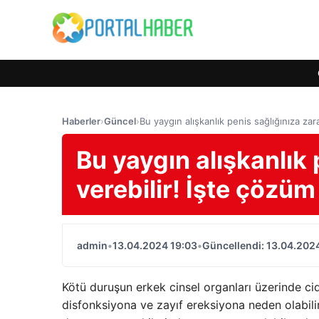
Haberler
›
Güncel
›
Bu yaygın alışkanlık penis sağlığınıza zar
Bu yaygın alışkanlık 
verebilir! İşte çözüm
admin
•
13.04.2024 19:03
•
Güncellendi: 13.04.202
Kötü duruşun erkek cinsel organları üzerinde cid
disfonksiyona ve zayıf ereksiyona neden olabili