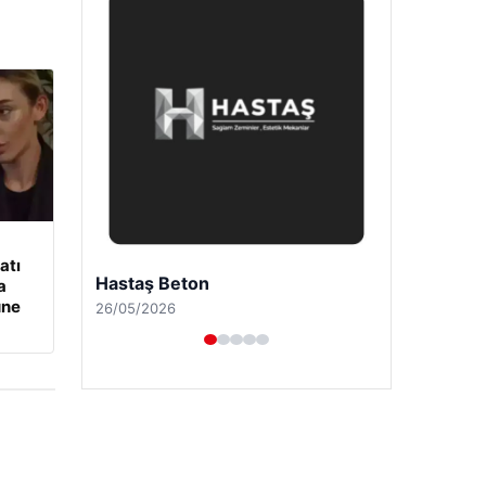
atı
Enes Kaplan Avukatlık Bürosu
a
üne
28/04/2026