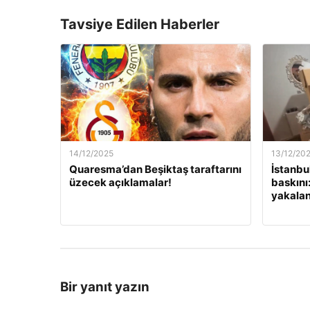
Tavsiye Edilen Haberler
14/12/2025
13/12/20
Quaresma’dan Beşiktaş taraftarını
İstanbu
üzecek açıklamalar!
baskını
yakalan
Bir yanıt yazın