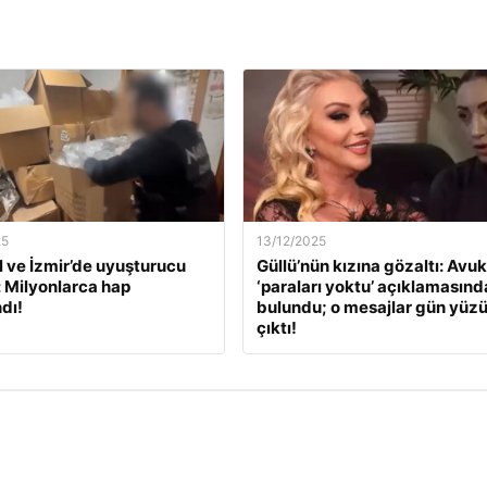
25
13/12/2025
l ve İzmir’de uyuşturucu
Güllü’nün kızına gözaltı: Avuk
: Milyonlarca hap
‘paraları yoktu’ açıklamasınd
dı!
bulundu; o mesajlar gün yüz
çıktı!