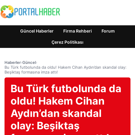
Güncel Haberler
Firma Rehberi
Forum
Çerez Politikası
Haberler
›
Güncel
›
Bu Türk futbolunda da oldu! Hakem Cihan Aydın’dan skandal olay:
Beşiktaş formasına imza attı!
Bu Türk futbolunda da
oldu! Hakem Cihan
Aydın’dan skandal
olay: Beşiktaş