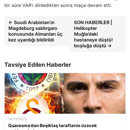
bir süre VAR’ı dinledikten sonra maça devam etti.
← Suudi Arabistan’ın
SON HABERLER |
Magdeburg saldırganı
Helikopter
konusunda Almanları üç
Muğla’daki
kez uyardığı bildirildi
hastaneye düştü!
boşluğa düştü →
Tavsiye Edilen Haberler
14/12/2025
Quaresma’dan Beşiktaş taraftarını üzecek