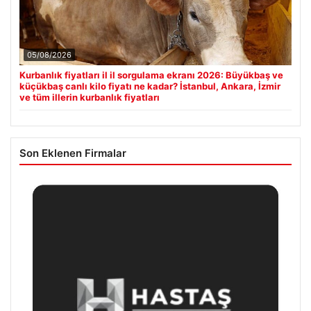
05/08/2026
Kurbanlık fiyatları il il sorgulama ekranı 2026: Büyükbaş ve
küçükbaş canlı kilo fiyatı ne kadar? İstanbul, Ankara, İzmir
ve tüm illerin kurbanlık fiyatları
Son Eklenen Firmalar