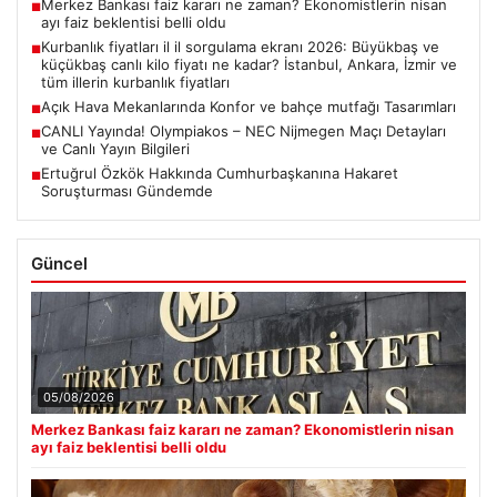
Merkez Bankası faiz kararı ne zaman? Ekonomistlerin nisan
■
ayı faiz beklentisi belli oldu
Kurbanlık fiyatları il il sorgulama ekranı 2026: Büyükbaş ve
■
küçükbaş canlı kilo fiyatı ne kadar? İstanbul, Ankara, İzmir ve
tüm illerin kurbanlık fiyatları
Açık Hava Mekanlarında Konfor ve bahçe mutfağı Tasarımları
■
CANLI Yayında! Olympiakos – NEC Nijmegen Maçı Detayları
■
ve Canlı Yayın Bilgileri
Ertuğrul Özkök Hakkında Cumhurbaşkanına Hakaret
■
Soruşturması Gündemde
Güncel
05/08/2026
Merkez Bankası faiz kararı ne zaman? Ekonomistlerin nisan
ayı faiz beklentisi belli oldu