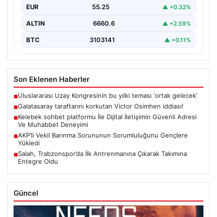
EUR
55.25
▲ +0.32%
ALTIN
6660.6
▲ +2.59%
BTC
3103141
▲ +0.11%
Son Eklenen Haberler
Uluslararası Uzay Kongresinin bu yılki teması ‘ortak gelecek’
■
Galatasaray taraftarını korkutan Victor Osimhen iddiası!
■
Kelebek sohbet platformu İle Dijital İletişimin Güvenli Adresi
■
Ve Muhabbet Deneyimi
AKP’li Vekil Barınma Sorununun Sorumluluğunu Gençlere
■
Yükledi
Salah, Trabzonspor’da İlk Antrenmanına Çıkarak Takımına
■
Entegre Oldu
Güncel