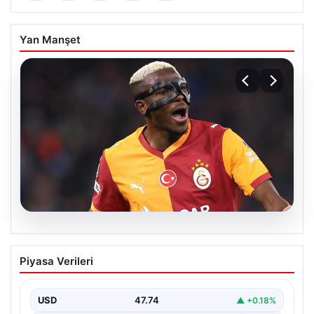
Yan Manşet
08.08.2026
Galatasaray taraftarını korkutan Victor
Piyasa Verileri
Osimhen iddiası!
USD
47.74
▲ +0.18%