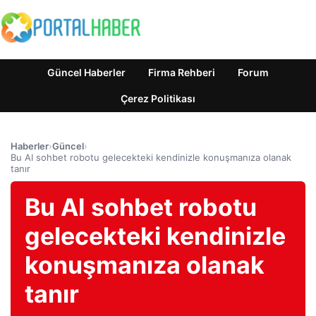
Güncel Haberler
Firma Rehberi
Forum
Çerez Politikası
Haberler
›
Güncel
›
Bu AI sohbet robotu gelecekteki kendinizle konuşmanıza olanak
tanır
Bu AI sohbet robotu
gelecekteki kendinizle
konuşmanıza olanak
tanır