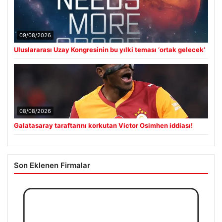
09/08/2026
Uluslararası Uzay Kongresinin bu yılki teması ‘ortak gelecek’
08/08/2026
Galatasaray taraftarını korkutan Victor Osimhen iddiası!
Son Eklenen Firmalar