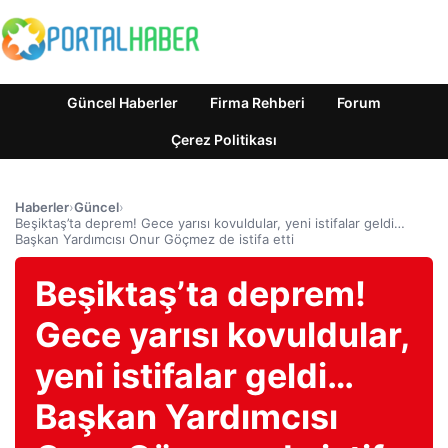
Güncel Haberler
Firma Rehberi
Forum
Çerez Politikası
Haberler
›
Güncel
›
Beşiktaş’ta deprem! Gece yarısı kovuldular, yeni istifalar geldi…
Başkan Yardımcısı Onur Göçmez de istifa etti
Beşiktaş’ta deprem!
Gece yarısı kovuldular,
yeni istifalar geldi…
Başkan Yardımcısı