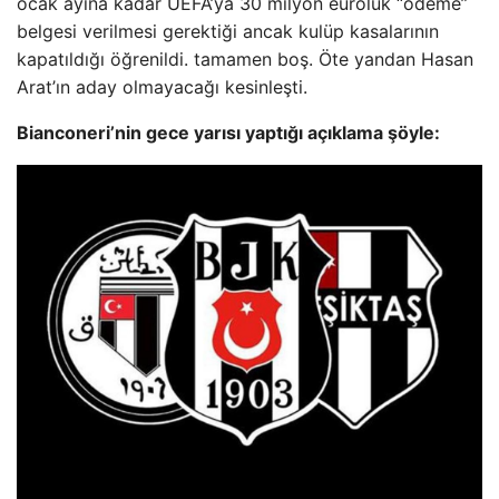
ocak ayına kadar UEFA’ya 30 milyon euroluk “ödeme”
belgesi verilmesi gerektiği ancak kulüp kasalarının
kapatıldığı öğrenildi. tamamen boş. Öte yandan Hasan
Arat’ın aday olmayacağı kesinleşti.
Bianconeri’nin gece yarısı yaptığı açıklama şöyle: