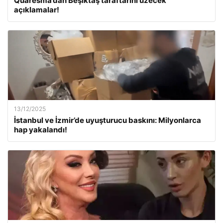
Quaresma’dan Beşiktaş taraftarını üzecek
açıklamalar!
13/12/2025
İstanbul ve İzmir’de uyuşturucu baskını: Milyonlarca
hap yakalandı!