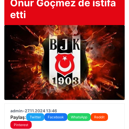
Onur Göçmez de istifa
etti
admin
•
27.11.2024 13:46
Paylaş:
Twitter
Facebook
WhatsApp
Reddit
Pinterest