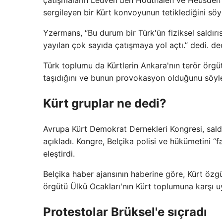
çatışmaların Leuven'den Houthalen ve Heusden'e
sergileyen bir Kürt konvoyunun tetiklediğini söy
Yzermans, “Bu durum bir Türk'ün fiziksel saldır
yayılan çok sayıda çatışmaya yol açtı.” dedi. de
Türk toplumu da Kürtlerin Ankara'nın terör örgütü
taşıdığını ve bunun provokasyon olduğunu söyle
Kürt gruplar ne dedi?
Avrupa Kürt Demokrat Dernekleri Kongresi, saldır
açıkladı. Kongre, Belçika polisi ve hükümetini “fa
eleştirdi.
Belçika haber ajansının haberine göre, Kürt özgü
örgütü Ülkü Ocakları'nın Kürt toplumuna karşı uy
Protestolar Brüksel'e sıçradı