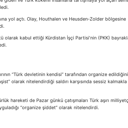
 giden ve Türk kökenli insanlarla tartışmaya yol açan sem
ledi.
ısına yol açtı. Olay, Houthalen ve Heusden-Zolder bölgesine
di.
 olarak kabul ettiği Kürdistan İşçi Partisi'nin (PKK) bayrakl
di.
ının “Türk devletinin kendisi” tarafından organize edildiğini
şist” olarak nitelendirdiği saldırı karşısında sessiz kalmakla
rlük hareketi de Pazar günkü çatışmaları Türk aşırı milliyetç
guladığı “organize şiddet” olarak nitelendirdi.