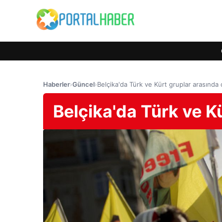
Haberler
›
Güncel
›
Belçika'da Türk ve Kürt gruplar arasında
Belçika'da Türk ve K