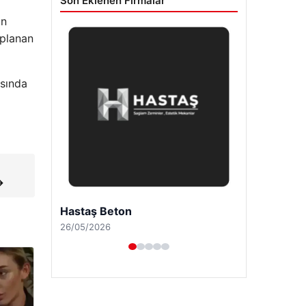
Son Eklenen Firmalar
an
oplanan
asında
→
Enes Kaplan Avukatlık Bürosu
28/04/2026