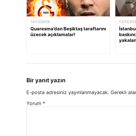
14/12/2025
13/12/20
Quaresma’dan Beşiktaş taraftarını
İstanbu
üzecek açıklamalar!
baskını
yakalan
Bir yanıt yazın
E-posta adresiniz yayınlanmayacak.
Gerekli ala
Yorum
*