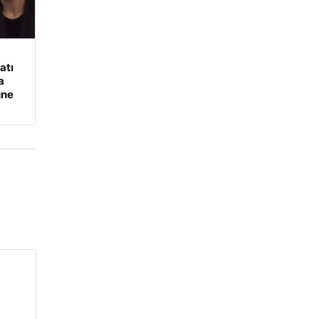
atı
a
üne