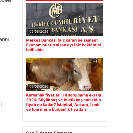
boller
05/08/2026
arını
Merkez Bankası faiz kararı ne zaman?
Ekonomistlerin nisan ayı faiz beklentisi
belli oldu
05/08/2026
Kurbanlık fiyatları il il sorgulama ekranı
2026: Büyükbaş ve küçükbaş canlı kilo
i
fiyatı ne kadar? İstanbul, Ankara, İzmir
ve tüm illerin kurbanlık fiyatları