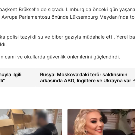
başkent Brüksel'e de sıçradı. Limburg'da önceki gün yaşan
nde Avrupa Parlamentosu önünde Lüksemburg Meydanı'nda t
ka polisi tazyikli su ve biber gazıyla müdahale etti. Yerel b
ldı.
in cami ve okullarda güvenlik önlemlerini güçlendirdi.
yla ilgili
Rusya: Moskova'daki terör saldırısının
dı”
arkasında ABD, İngiltere ve Ukrayna var 