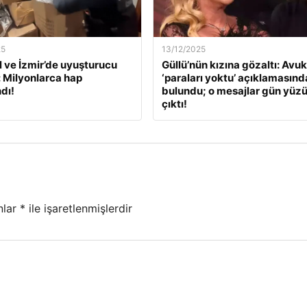
25
13/12/2025
l ve İzmir’de uyuşturucu
Güllü’nün kızına gözaltı: Avuk
: Milyonlarca hap
‘paraları yoktu’ açıklamasınd
dı!
bulundu; o mesajlar gün yüz
çıktı!
nlar
*
ile işaretlenmişlerdir