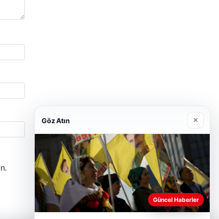
×
Göz Atın
n.
Güncel Haberler