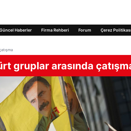
Güncel Haberler
Firma Rehberi
Forum
Çerez Politikas
 çatışma
ürt gruplar arasında çatışm