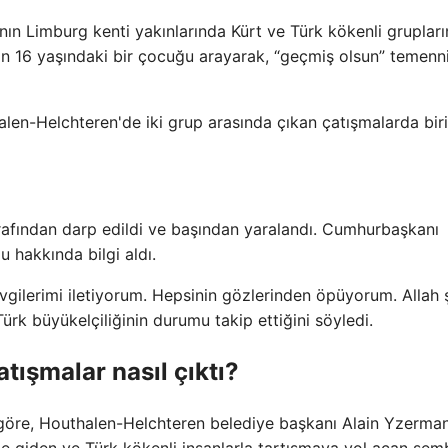
n Limburg kenti yakınlarında Kürt ve Türk kökenli grupları
n 16 yaşındaki bir çocuğu arayarak, “geçmiş olsun” temenn
n-Helchteren'de iki grup arasında çıkan çatışmalarda biri
arafından darp edildi ve başından yaralandı. Cumhurbaşkanı
hakkında bilgi aldı.
gilerimi iletiyorum. Hepsinin gözlerinden öpüyorum. Allah ş
Türk büyükelçiliğinin durumu takip ettiğini söyledi.
tışmalar nasıl çıktı?
e göre, Houthalen-Helchteren belediye başkanı Alain Yzerman