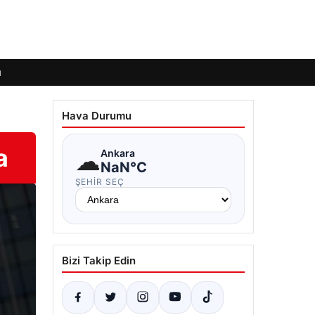
ı
Hava Durumu
a
☁
Ankara
NaN°C
ŞEHIR SEÇ
Bizi Takip Edin