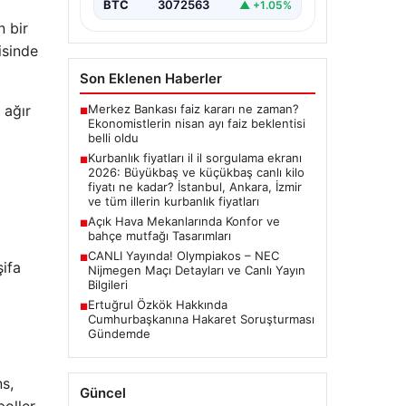
BTC
3072563
▲ +1.05%
n bir
isinde
Son Eklenen Haberler
Merkez Bankası faiz kararı ne zaman?
 ağır
■
Ekonomistlerin nisan ayı faiz beklentisi
belli oldu
Kurbanlık fiyatları il il sorgulama ekranı
■
2026: Büyükbaş ve küçükbaş canlı kilo
fiyatı ne kadar? İstanbul, Ankara, İzmir
ve tüm illerin kurbanlık fiyatları
Açık Hava Mekanlarında Konfor ve
■
bahçe mutfağı Tasarımları
CANLI Yayında! Olympiakos – NEC
■
ifa
Nijmegen Maçı Detayları ve Canlı Yayın
Bilgileri
Ertuğrul Özkök Hakkında
■
Cumhurbaşkanına Hakaret Soruşturması
Gündemde
s,
Güncel